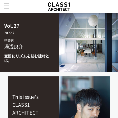
Vol.27
2022.7
建築家
湯浅良介
空間にリズムを刻む建材と
は。
This issue's
CLASS1
ARCHITECT