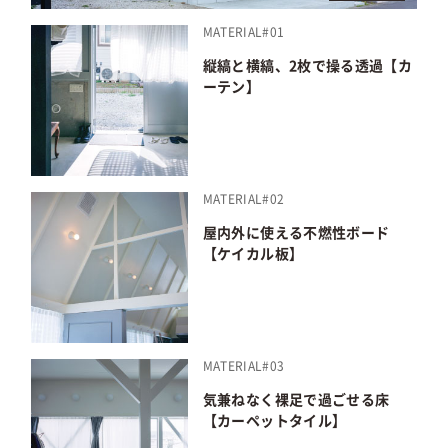
MATERIAL#01
縦縞と横縞、2枚で操る透過【カ
ーテン】
MATERIAL#02
屋内外に使える不燃性ボード
【ケイカル板】
MATERIAL#03
気兼ねなく裸足で過ごせる床
【カーペットタイル】