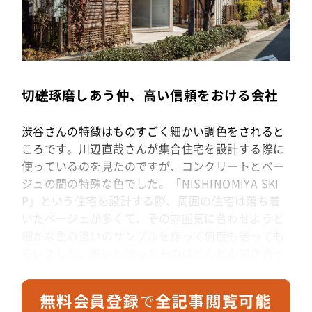
切磋琢磨しあう仲、高い信頼をおける会社
渋谷さんの特徴はものすごく細かい調色をされると
ころです。川辺直哉さんが集合住宅を設計する際に
使っているのを見たのですが、コンクリートとベー
ジュの間の特殊な色でした。「NISHINOMIYA SKI
P」という住宅を設計する際、周囲の住宅は落ち着
いたベージュが多くて、その雰囲気に合わせようと
細かな色の違いのサンプルを作って何度も送っても
らいました。良いと思ったものはどんどん聞き合っ
て切磋琢磨し合う間柄で、いろんなアイデアを出し
てもくれます。また、耐火基準にあたっての審査も
厳しくなっているなか、いろいろと下地の可能性な