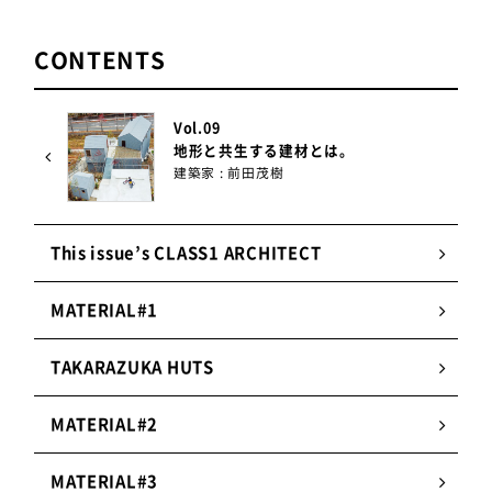
CONTENTS
Vol.09
地形と共生する建材とは。
建築家 : 前田茂樹
This issue’s CLASS1 ARCHITECT
MATERIAL#1
TAKARAZUKA HUTS
MATERIAL#2
MATERIAL#3