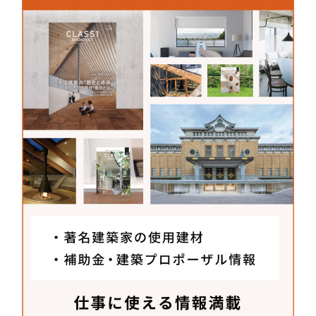
ど相談に乗ってくれたりもしています。
有限会社 渋谷製作所
〒861-4214
熊本市南区城南町舞原1130-5
TEL：
0964-28-7530
FAX：0964-28-5650
WEB：
sshibuya.jp/