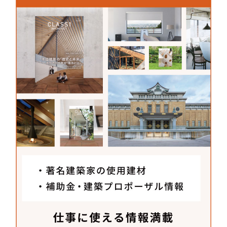
建築の延長としてテキスタイルがどうあるべきかと
いうのが私たちが整理できていなくて、今までは空
間を用意したからそこの窓に合うテキスタイルを考
えてもらうという感覚でした。オンデルデリンデさ
んの場合は、植村さんは建築をベースにテキスタイ
ルに関わっていますし、もともと洋服のパターンの
勉強をしていた久米さんは立体的に裁断・裁縫して
重力でどうドレープをつくるかを探究したりしてい
るので、布自体の柄やグラフィックデザインとして
のテキスタイルの話ではなく、形や重さを持った構
築的なテキスタイルの話になる所が設計的で、一緒
にやりたいなと思いました。「街の家」ではあくま
で布の重さとドレープのみで機能と雰囲気を出そう
と議論しました。
メーカーさんへ聞いた
建材開発秘話