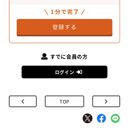
久米 希実
さん
植村 遥
さん
そこに存在する理由のあるものを
すでに会員の方
ログイン
TOP
Studio Onder de Lindeの久米希実さん（左）と植村遥さ
ん（右）