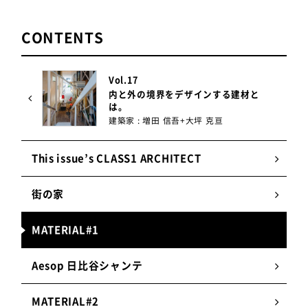
オランダ語で「木の下」を意味するユニット名は、
CONTENTS
多様な人々が集まることで生まれる豊かな可能性や
従来とは異なる観点からのアプローチで建築を一緒
に考えていく「多様性のプラットフォーム」を目指
Vol.17
し名づけました。布は光、風、時間、温度、重力な
内と外の境界をデザインする建材と
は。
ど環境に作用し多彩な表情を見せます。手に取った
建築家 : 増田 信吾+大坪 克亘
布とカーテン全体を見渡す距離での物質感の違いに
も驚かされます。私たちは窓に付いている布＝カー
This issue’s CLASS1 ARCHITECT
テンではなく、そこに存在する理由のあるものをサ
イトスペシフィックに考え製作しています。
街の家
MATERIAL#1
Studio Onder de Lindeの特徴
Aesop 日比谷シャンテ
1.
異業種の経歴を活かした独創的な提案
MATERIAL#2
建築家の植村遥氏とテキスタイルデザイナーの久