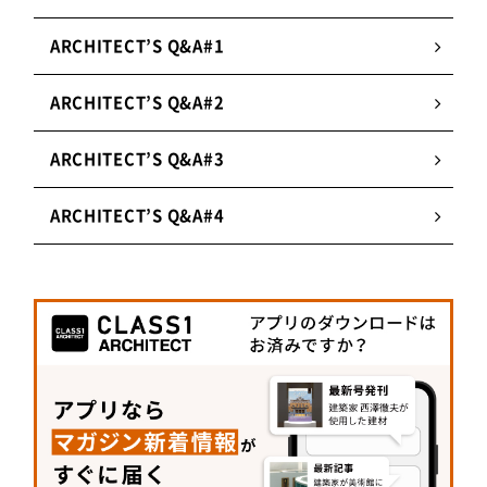
米希実氏によるユニット。久米氏はファッション
業界でのパタンナー経験を持ち布の立体的な裁
ARCHITECT’S Q&A#1
断・縫製も得意。
ARCHITECT’S Q&A#2
2.
カーテンではなく「場」をつくる
ARCHITECT’S Q&A#3
カーテンそのものではなく、建築と布、布と人か
ら生まれる関係性＝「場」を重視。根本的な在り
ARCHITECT’S Q&A#4
方や機能を考えた末に生まれる自由なカーテンづ
くりを行う。
3.
布を柔らかい構造物として存在させる
布の持っている表情と、その周りの光や風、温度
などの環境を同時に観察することで、建物内部・
外部の多様な関係性を生み出す柔らかな構造物と
して存在させる。