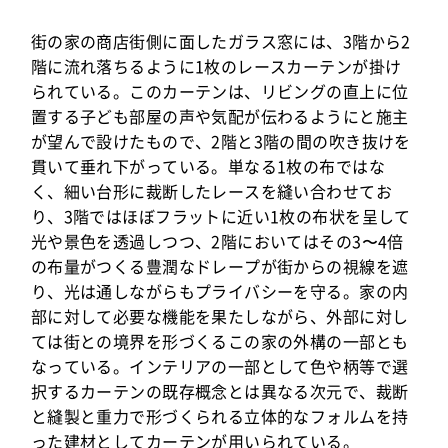
街の家の商店街側に面したガラス窓には、3階から2
階に流れ落ちるように1枚のレースカーテンが掛け
られている。このカーテンは、リビングの直上に位
置する子ども部屋の声や気配が伝わるようにと施主
が望んで設けたもので、2階と3階の間の吹き抜けを
貫いて垂れ下がっている。単なる1枚の布ではな
く、細い台形に裁断したレースを縫い合わせてお
り、3階ではほぼフラットに近い1枚の布状を呈して
光や景色を透過しつつ、2階においてはその3〜4倍
の布量がつくる豊潤なドレープが街からの視線を遮
り、光は通しながらもプライバシーを守る。家の内
部に対して必要な機能を果たしながら、外部に対し
ては街との境界を形づくるこの家の外構の一部とも
なっている。インテリアの一部として色や柄等で選
択するカーテンの既存概念とは異なる次元で、裁断
と縫製と重力で形づくられる立体的なフォルムを持
った建材としてカーテンが用いられている。