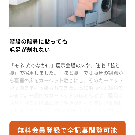
階段の段鼻に貼っても
毛足が割れない
「モネ-光のなかに」展示会場の床や、住宅「弦と
弧」で採用しました。「弦と弧」では吸音の観点か
ら寝室の床をカーペット敷きにし、そのカーペット
がそのまま引っ張られてきたように階段へと続いて
います。一般的なカーペットのほとんどは、階段に
貼り付けると段鼻の所で毛足が割れて基材が露出し
てしまうのですが、VORWERK（フォアベルク）の
カーペットはパイルの打ち込み密度が高いので毛足
が割れない。しらみ潰しにサンプルを収集した中か
ら見つけ出したもので、色のバリエーションの繊細