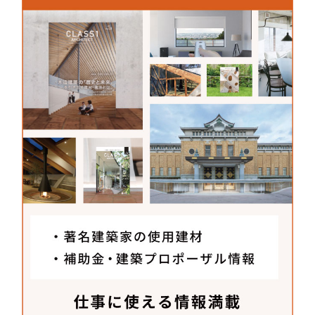
さも決め手となって採用しました。
株式会社アーテリア
（VORWERK日本総代理店）
〒141-0022
東京都品川区東五反田5-25-19
東京デザインセンター3F-A
TEL：
03-3446-9405
FAX：03-3446-9408
MAIL：
info@arterior.co.jp
URL：
www.arterior.co.jp/