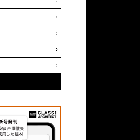
た施工が叶いませんでし
は落胆しましたが、モッ
チームに託しました。い
ったです。
事態が起こった場合はな
ジェクトでも「施工の距
までの歩みについて教
その雑誌で見たフラン
う職業を知ったきっかけ
く線一本がどんな材料な