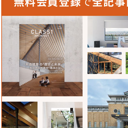
福元さん率いるTANKは建築家の⻑坂常さんとの協働プロ
いて、以前から知っていました。今回「ヴェネチア・ビエン
ロジェクトを進めるにあたり、⻑坂さんのご紹介で初めてプ
ことになりました。
─ 福元さんとの仕事で印象深かったことは？
福元さんは建築家との協働もされていますが、ご自身のチー
われることもあります。今回のプロジェクトのために世田谷
にお邪魔すると、まちに対して開かれた大きな工房が出迎え
るところに機械や工具、使いかけのマテリアル、失敗作もふ
がっていて(バスケットゴールまでありました)、考えるこ
の距離が非常に近い環境でお仕事をされているのだと感銘を
コロナ禍で現地へ向かえず、ヴェネチアの施工はリモートに
⼯完了した箇所の一部に個人的に納得がいかず写真から原因