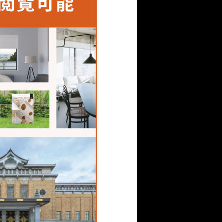
ジェクトを多く手掛けられて
ナーレ⽇本館」展⽰のプ
ロジェクトをご一緒する
ムで設計から施工まで行
にあるTANKさんの事務所
てくれたのですが、いた
くめた試作サンプルが転
とと試しにつくってみるまで
受けました。
なりましたが、現地で施
を探っていたところ、福