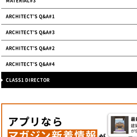
した。しかし、当初は現地で我々TANKが担当するはずだっ
MATERIAL#3
た。制作者として成果物がない限り達成感はないためこの時
クアップ制作とそのスタディの役割は果たし、イタリア施工
ARCHITECT’S Q&A#1
ざ現地へ赴いたときに良い仕上がりを確認できたのは嬉しか
ARCHITECT’S Q&A#3
施工は物理的な距離に大きな影響を受け、こういった不測の
ARCHITECT’S Q&A#2
すすべがないのだということを実感できました。今後のプロ
離」は大きなテーマになると思います。
ARCHITECT’S Q&A#4
─ 福元さんが建築の道を志したきっかけや、これ
CLASS1 DIRECTOR
えてください。
高校生の時、インテリア雑誌を毎週立ち読みしていました。
ク・ロイド・ライトの建築に夢中になったのが「建築」とい
です。
その後、建築設計事務所で設計職に就きましたが、図面に書