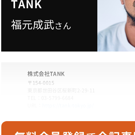
株式会社TANK
〒154-0015
東京都世田谷区桜新町2-29-11
TEL：
03-5799-6684
URL：
https://tank-tokyo.jp/
─ 福元さんと知り合ったきっかけを教えてくださ