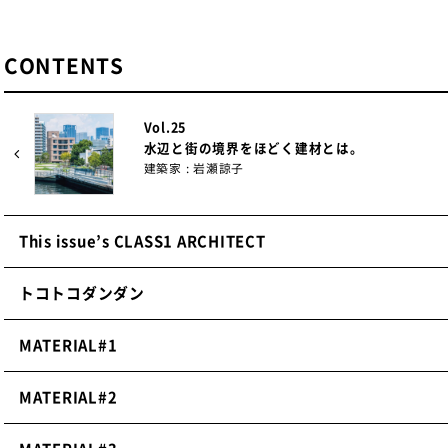
「図面を描いてから工務店と見積調整を行い施工する」とい
ので、福元さんとの協働でコスト管理やマネジメントさえも
CONTENTS
てより創造的でダイナミックなものになることを実感できま
福元さんにチームに入ってもらった意味が深く理解ができま
福元さんに面白いと思ってもらうのはなかなかハードルが高
Vol.25
水辺と街の境界をほどく建材とは。
みよう」と乗ってもらえるようなプロジェクトでまたご一緒
建築家 : 岩瀬諒子
福元さんにも
This issue’s CLASS1 ARCHITECT
お話を伺いました。
トコトコダンダン
─ 「ヴェネチア・ビエンナーレ日本館」展示プロ
に残っていることを教えてください。
MATERIAL#1
MATERIAL#2
施工のお話を受けた時は「建築家が5人もいるの！？」が最
トが開始し、各建築家さんの考えていることを間近で聞けた