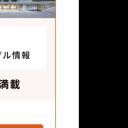
ANKさんの工房でも作って
たのが嬉しくて、「世田
です(笑)。
展⽰のプロジェクトにお
しても不可欠なことで感