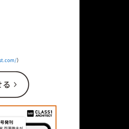
st.com/
）