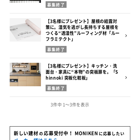
募集終了
【3名様にプレゼント】屋根の結露対
策に。湿気を逃がし長持ちする屋根を
つくる“透湿性”ルーフィング材「ルー
フラミテクト」
募集終了
【3名様にプレゼント】キッチン・洗
面台・家具に“本物”の突板扉を。「S
hinnoki 突板化粧板」
募集終了
3件中 1～3件を表示
新しい建材
応募受付中！
MONIKEN
の
に応募したい