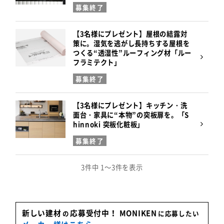
募集終了
【3名様にプレゼント】屋根の結露対
策に。湿気を逃がし長持ちする屋根を
つくる“透湿性”ルーフィング材「ルー
フラミテクト」
募集終了
【3名様にプレゼント】キッチン・洗
面台・家具に“本物”の突板扉を。「S
hinnoki 突板化粧板」
募集終了
3件中 1～3件を表示
新しい建材
応募受付中！
MONIKEN
の
に応募したい