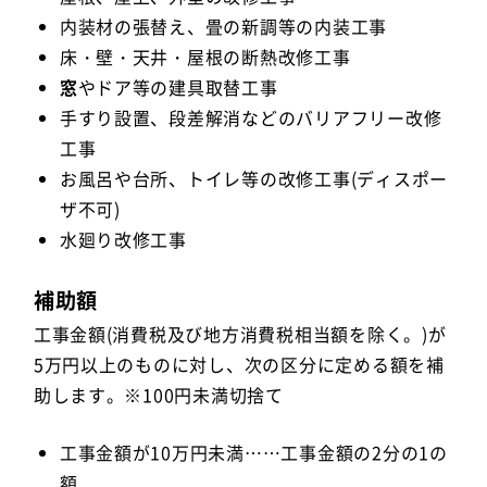
内装材の張替え、畳の新調等の内装工事
床・壁・天井・屋根の断熱改修工事
窓
やドア等の建具取替工事
手すり設置、段差解消などのバリアフリー改修
工事
お風呂や台所、トイレ等の改修工事(ディスポー
ザ不可)
水廻り改修工事
補助額
工事金額(消費税及び地方消費税相当額を除く。)が
5万円以上のものに対し、次の区分に定める額を補
助します。※100円未満切捨て
工事金額が10万円未満……工事金額の2分の1の
額