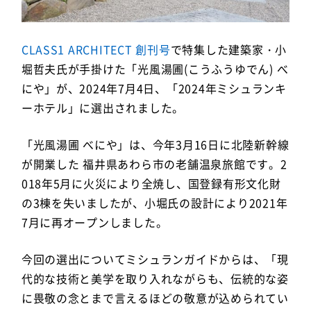
CLASS1 ARCHITECT 創刊号
で特集した建築家・小
堀哲夫氏が手掛けた「光風湯圃(こうふうゆでん) べ
にや」が、2024年7月4日、「2024年ミシュランキ
ーホテル」に選出されました。
「光風湯圃 べにや」は、今年3月16日に北陸新幹線
が開業した 福井県あわら市の老舗温泉旅館です。2
018年5月に火災により全焼し、国登録有形文化財
の3棟を失いましたが、小堀氏の設計により2021年
7月に再オープンしました。
今回の選出についてミシュランガイドからは、「現
代的な技術と美学を取り入れながらも、伝統的な姿
に畏敬の念とまで言えるほどの敬意が込められてい