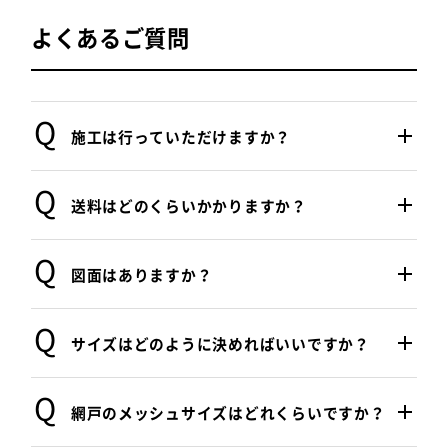
よくあるご質問
施工は行っていただけますか？
基本的にお客様にて施工をお願いしておりま
送料はどのくらいかかりますか？
す。
オーストラリアから輸入のため、船便または
難しい場合はご相談ください。
図面はありますか？
航空便の送料が必要です。
シングルタイプの図面は
こちら
サイズによって異なりますので、詳しくはお
サイズはどのように決めればいいですか？
問い合わせください。
そのほかのタイプは、お問い合わせくださ
お見積り依頼時は、概算サイズでも問題ござ
い。
網戸のメッシュサイズはどれくらいですか？
いません。