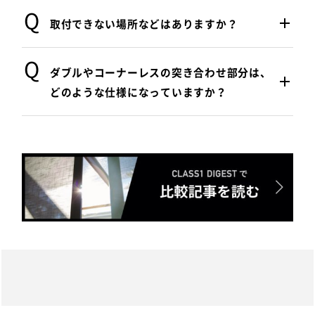
メッシュサイズがわかるお写真などをご用意
ご注文時には、正確なサイズを測っていただ
取付できない場所などはありますか？
しますので、一度お問い合わせください。
きます。（縦横・上下各3か所ずつ）
新築の場合は、基本的に取り付けが可能で
ダブルやコーナーレスの突き合わせ部分は、
なお、床・壁にボックスを埋め込むかによっ
す。取り付け可能かご不安な方は、図面を送
どのような仕様になっていますか？
て、採寸方法が異なります。
っていただければ当社にて取り付け可否をご
確認します。お気軽にご相談ください。
突き合わせ部分の仕様がわかるお写真などを
ご注文時には、参考画像の赤矢印部分をお知
ご用意しますので、一度お問い合わせくださ
らせください。
い。
(設計図面をお送りいただけるとスムーズで
す。)