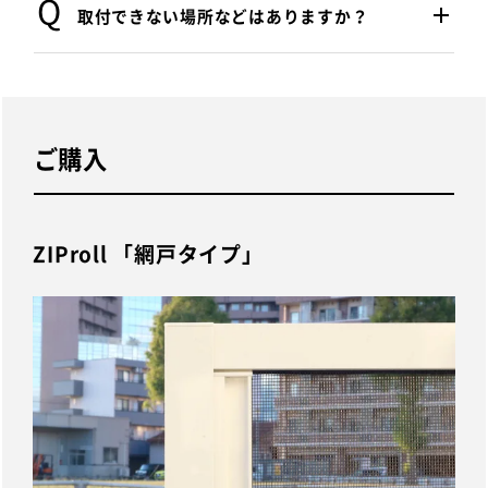
ミリまでのご用意が可能です。
取付できない場所などはありますか？
ます。全国対応で施工にうかがいますので、
お気軽にご相談ください。
石膏ボードなど下地がない場所や、スクリー
ンの開閉時にクレセントなどが干渉する場所
は、取り付けができません。お取り付け前に
ご購入
下地や奥行きをご確認ください。
ZIProll 「網戸タイプ」