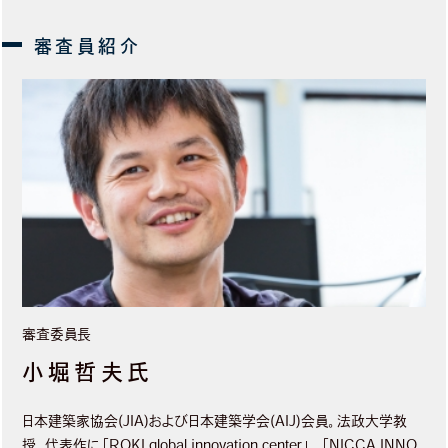
審査委員長
小堀哲夫氏
日本建築家協会(JIA)および日本建築学会(AIJ)会員。法政大学教
授。代表作に「ROKI global innovation center」、「NICCA INNO