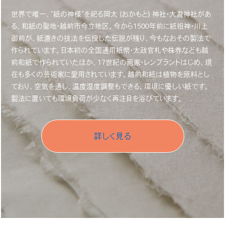
世界で唯一、“紙の神様”を祀る岡太 (おかもと) 神社・大瀧神社があ
る、和紙の聖地・越前市今立地区。今から1500年前に紙祖神・川上
御前が、紙漉きの技法を伝授した伝説が残り、今もなおその製法で
作られています。日本初の全国通用紙幣・太政官札や株券なども越
前和紙で作られていたほか、17世紀の画家・レンブラントはじめ、現
在も多くの芸術家に愛用されています。越前和紙は植物を原料とし
ており、空気を通し、温度湿度調整もできる、環境に優しい紙です。
製法に置いても環境負荷が少なく再注目を浴びています。
詳しく見る