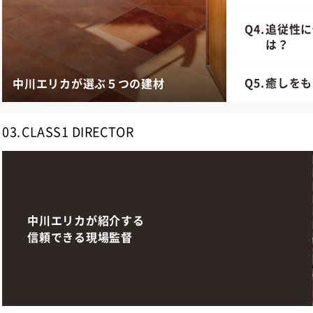
Q4.
追従性に
は？
Q5.
癒しをも
中川エリカが選ぶ５つの建材
03.
CLASS1 DIRECTOR
中川エリカが紹介する
信頼できる現場監督