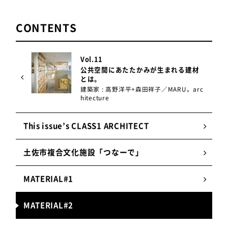
CONTENTS
MARU。さんからは「市松模様の線をできるだけ細
Vol.11
くしたい」とご要望を受けていました。しかし高知
公共空間にあたたかみが生まれる建材
県は台風が多い地域のため、耐風圧性能や止水性能
とは。
には特に慎重に考慮する必要がありました。そこ
建築家 : 高野洋平+森田祥子／MARU。arc
hitecture
で、できるだけスリムなフラットバーをはしご状に
組み上げて強度を確保。さらに取り合い部分の防水
This issue’s CLASS1 ARCHITECT
材のつけ方を工夫することで浸水対策も行うなど、
必要最小限の部材で、シャープに見せられるよう尽
力しました。
土佐市複合文化施設「つなーで」
MATERIAL#1
「今までにないもの」を実現する喜び
MATERIAL#2