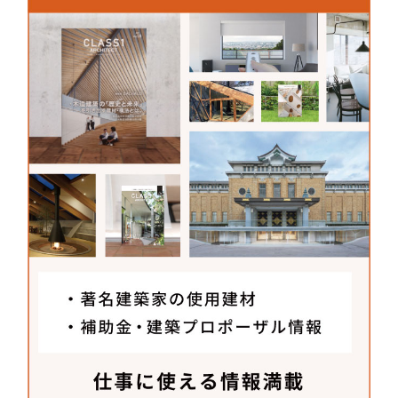
野水瓦産業株式会社
[生産部・工場] 〒656-0332
兵庫県南あわじ市湊新島1337
TEL：
0799-36-2180
FAX：0799-36-2182