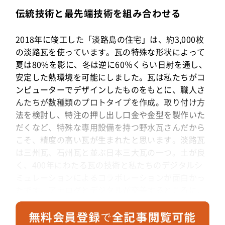
伝統技術と最先端技術を組み合わせる
2018年に竣工した「淡路島の住宅」は、約3,000枚
の淡路瓦を使っています。瓦の特殊な形状によって
夏は80%を影に、冬は逆に60％くらい日射を通し、
安定した熱環境を可能にしました。瓦は私たちがコ
ンピューターでデザインしたものをもとに、職人さ
んたちが数種類のプロトタイプを作成。取り付け方
法を検討し、特注の押し出し口金や金型を製作いた
だくなど、特殊な専用設備を持つ野水瓦さんだから
こそ、精度の高い瓦が生まれたと思います。淡路瓦
は三州瓦、石州瓦と並ぶ日本三大瓦の一つ。土が良
く、400年にわたる瓦の技術と私たちのデジタルシ
ミュレーションによるコラボレーションが面白かっ
たです。アナログとデジタルが交差するところに、
最先端がある。日本の伝統技術に違う形で光を当て
ることができればと考えています。