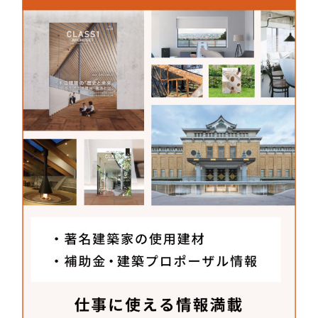
しますし、同じ模様は二つとない自然素材の良い点
をしっかり維持しています。それでいてコストや施
工性にも応えられる製品です。
株式会社ビッグウィル
〒771-2501
徳島県三好郡東みよし町昼間20番地1
bigwill.co.jp/