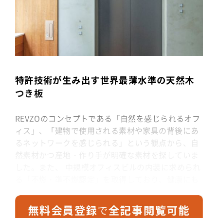
特許技術が生み出す世界最薄水準の天然木
つき板
REVZOのコンセプトである「自然を感じられるオフ
ィス」、「建物で使用される素材や家具の背後にあ
るネットワークを感じられる」という観点から、自
然素材かつ産地・作り手が明確な素材を探していま
した。また、 中規模オフィスビルの内装に求められ
る「不燃・準不燃認定」を取得しており、健康にも
良い建材という点で、徳島に工場を持つビッグウィ
ルさんが製造しているこの製品が良いという結論に
至りました。天然の木材なので木の香りや手触りが