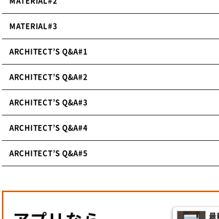
MATERIAL#2
した。
MATERIAL#3
─OOKABE GLASSの商品を利用したことはあり
ARCHITECT’S Q&A#1
「かがやきロッジ」でOOKABE GLASSさんのFRPグレー
ARCHITECT’S Q&A#2
「かがやきロッジ」「かがやきキャンプ」では床下にエアコ
んである水のパックを温めたり冷やしたりする床暖房が採用
ARCHITECT’S Q&A#3
「アクアレイヤー」の記事はこちら
）。他の部屋は家具の下
てエアコンを設置したのですが、１ヶ所だけ上部に何もない
ARCHITECT’S Q&A#4
ARCHITECT’S Q&A#5
人が歩く場所のため強度が必要なことと、室内の空気を取り
め、それなりに開口が必要でした。そのうえ、メンテナンス
に取り外せることが必要、という厳しい条件から検討した結
アコンの上部に設置することにしました。