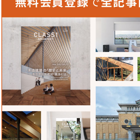
─石田さんとの仕事で印象深かったことは？
「かがやきロッジ」では、うまくいかずにやり直しをした部
「かがやきキャンプ」では、私も石田さんもお互いに「かが
ふまえて進められたのが良かったと思います。石田さんは、
を見てくださいます。ディテールやこちらが気にしそうなと
くださっていました。
「かがやきキャンプ」施工準備期間の2020年4月～5月は
期間。医療施設ということもあり、現場に頻繁に足を運べる
た。要所では現場で確認しましたが、打合せは基本的にオン
い。構造の配筋検査は、事前にチェック箇所を決めておき、
もらって確認する、という方法で行いました。
コロナ禍の工事を乗り切ったという意味で、石田さんと「か
に思い出深いですね。