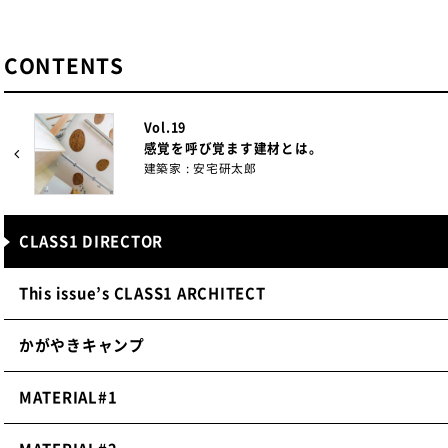
石田さんにも
お話を伺いました。
CONTENTS
─「かがやきロッジ」「かがやきキャンプ」で、
ことを教えてください。
Vol.19
感覚を呼び覚ます建材とは。
建築家 : 安宅研太郎
安宅さんとお仕事をご一緒させていただくのは、2017年の
続き、2回目となります。
CLASS1 DIRECTOR
今回の「かがやきキャンプ」は「重症心身障がい児の医療型
とのことで、安宅さんたちと「何が必要で、何をどこまで求
This issue’s CLASS1 ARCHITECT
供に危険が無いか」など、施設に求められることを工事期間
かがやきキャンプ
それは工事の完成間際まで妥協されず「少しでも子供たちに
MATERIAL#1
内装がほとんど仕上がっている段階で、コンクリートの壁の
たのは、良い思い出です。(笑)その甲斐もあり、お施主様