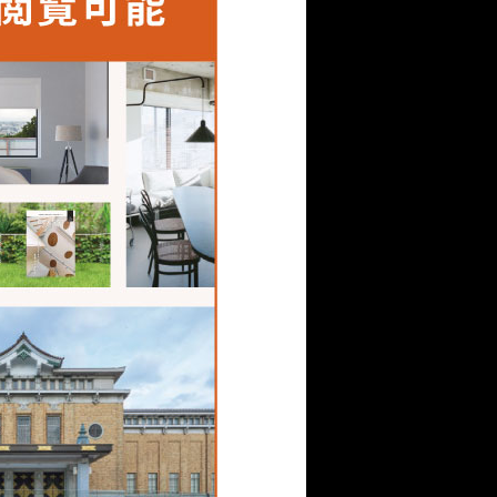
分もありました。しかし
やきロッジ」での経験を
まじめで、細やかに物事
ころを先回りして動いて
、ちょうどコロナによる自粛
状況ではありませんでし
ラインにならざるを得な
当日そこを画面に映して
がやきキャンプ」は非常