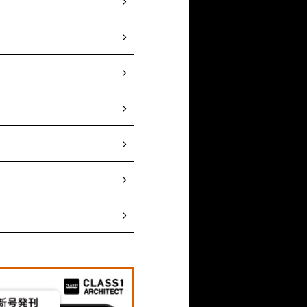
ますか。
チングを採用しました。
ンを設置し、床に埋め込
されています（
床暖房
や床の段差部分を利用し
場所へ設置することに。
込み床下へ風を送るた
のためにお施主様が簡単
果、FRPグレーチングをエ