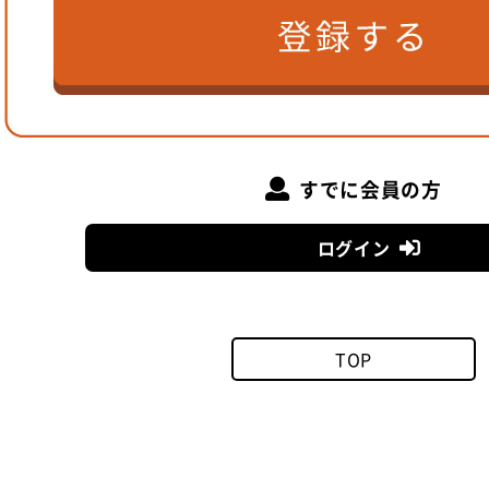
建築家 安宅研太郎氏
すでに会員の方
─ 安宅さんから石田さんへメッセージをお願いし
ログイン
「かがやきキャンプ」の工事はコロナ禍にあっても、とても
大きいと感じました。また、竣工後も小まめにお施主さんの
感謝しております。
TOP
今後も中部方面での物件がありましたら、よろしくお願いし