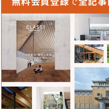
板金屋根とシート防水という2つの素材を組み合わせて施工
は元旦ビューティ工業さんだけでした。また、シート防水系
のシートがあったのも決め手の一つです。異なる素材を組み
したことの一つは、見た目の納まり。特にケラバの部分は素
しまいどのように納めるか苦悩しましたが、元旦ビューティ
い、ケラバを隠す役物を取り付けなくてもすっきりとした納
ダンツキルーフ182・元旦スチール防水屋根という組み合
屋根とバタフライ屋根を組み合わせた「Nagasaki Job P
と思います。
メーカーさんへ聞いた
建材開発秘話