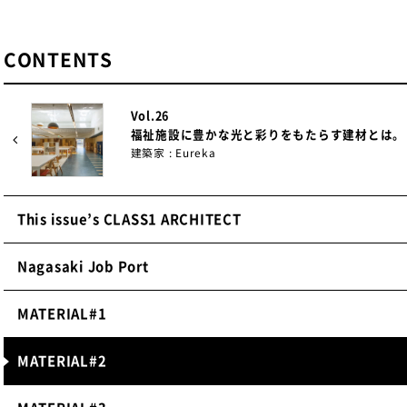
「Nagasaki Job Port」で使用した屋根の特徴
CONTENTS
1.
高い意匠性と防水性の金属屋根
ジグザグ屋根の山部分には、横葺き金属屋根「ダンツキルー
Vol.26
の緩勾配に対応するため、屋根を薄くスマートに見せな
福祉施設に豊かな光と彩りをもたらす建材とは。
きる。
建築家 : Eureka
2.
雨樋にも使用される防水屋根
This issue’s CLASS1 ARCHITECT
屋根の谷部分には、高耐久性防水シートに鋼板を裏打ち
根」を使用。曲げ加工が容易で、防水性と耐久性に優れ
Nagasaki Job Port
にも使用できる。
MATERIAL#1
元旦ビューティ工業株式会社
MATERIAL#2
〒252-0804
神奈川県藤沢市湘南台1-1-21