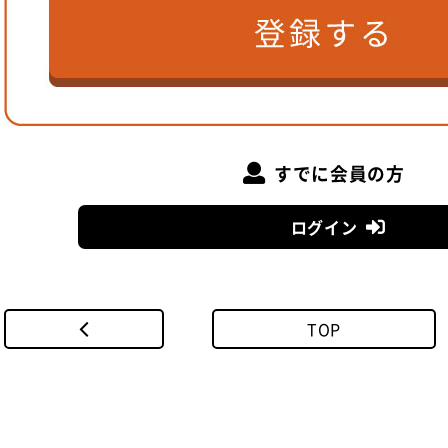
「Nagasaki Job Port」では、ジグザグ形状屋根の谷
とつでした。そこで、元旦スチール防水屋根をフラットに葺
すでに会員の方
つつ排水できるようにと考えました。さらに異なる屋根材の
くし、シームレスにしたことも重要なポイントです。通常、
ログイン
際は雨仕舞を良くするために段差を100mm程度設けますが
人と検討を重ね、設計者様の求める意匠性と水密性を実現し
ダンツキルーフ182の詳細は
こちら
TOP
元旦スチール防水屋根の詳細は
こちら