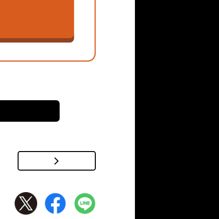
部に溜まる雨水の排水が課題のひ
くことで水密性を確保し
取り合い部分の段差を無
異種の屋根材と取り合う
、当社技術部門及び施工職
ました。