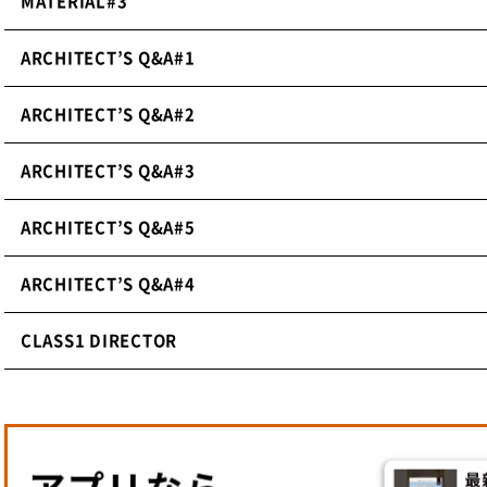
MATERIAL#3
TEL：
0466-45-8771
FAX：0466-45-3031
ARCHITECT’S Q&A#1
MAIL：
webmaster@gantan.co.jp
URL：
www.gantan.co.jp/
ARCHITECT’S Q&A#2
ARCHITECT’S Q&A#3
ARCHITECT’S Q&A#5
ARCHITECT’S Q&A#4
CLASS1 DIRECTOR