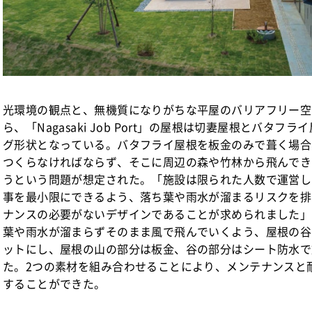
光環境の観点と、無機質になりがちな平屋のバリアフリー空
ら、「Nagasaki Job Port」の屋根は切妻屋根とバタ
グ形状となっている。バタフライ屋根を板金のみで葺く場合
つくらなければならず、そこに周辺の森や竹林から飛んでき
うという問題が想定された。「施設は限られた人数で運営し
事を最小限にできるよう、落ち葉や雨水が溜まるリスクを排
ナンスの必要がないデザインであることが求められました」
葉や雨水が溜まらずそのまま風で飛んでいくよう、屋根の谷
ットにし、屋根の山の部分は板金、谷の部分はシート防水で
た。2つの素材を組み合わせることにより、メンテナンスと
することができた。