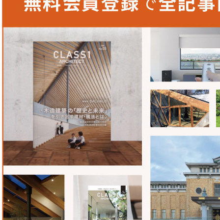
ビルの中にも時間が蓄積されたような風合いを出したかった
使用しているダイナワンさんの特注タイルと対比するような
つきのようなものを表現できるものがないかと考えていたと
で協働したタイラーデザイン事務所の杉本さんからラミナム
ラミナムは薄く、色の表情が豊かなうえ、3mx1mと大判で
ル。床から天井まで一枚で貼れるので使い勝手も良いと思い
ラミナムジャパン株式会社
〒547-0034
大阪市平野区背戸口5丁目4番8号
TEL：
06-6769-5757
FAX：06-6769-5758
URL：
www.laminam.jp/