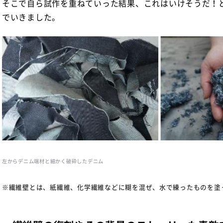
そこで自ら試作を重ねていった結果、これはいけそうだ！
でいきました。
左からデニム端材と細かく破砕したデニム
※繊維壁とは、紙繊維、化学繊維などに糊を混ぜ、水で練ったものを塗