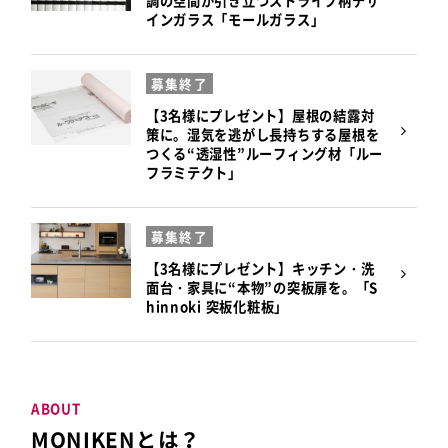
調の空間が引き立つストライプ柄デザ
インガラス「モールガラス」
募集終了
【3名様にプレゼント】屋根の結露対
策に。湿気を逃がし長持ちする屋根を
つくる“透湿性”ルーフィング材「ルー
フラミテクト」
募集終了
【3名様にプレゼント】キッチン・洗
面台・家具に“本物”の突板扉を。「S
hinnoki 突板化粧板」
ABOUT
MONIKENとは？