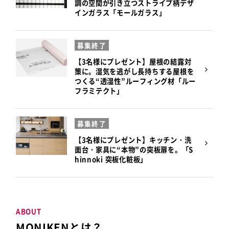
調の空間が引き立つストライプ柄デザ
インガラス「モールガラス」
募集終了
【3名様にプレゼント】屋根の結露対
策に。湿気を逃がし長持ちする屋根を
つくる“透湿性”ルーフィング材「ルー
フラミテクト」
募集終了
【3名様にプレゼント】キッチン・洗
面台・家具に“本物”の突板扉を。「S
hinnoki 突板化粧板」
ABOUT
MONIKENとは？