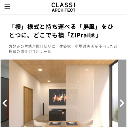
「襖」様式と持ち運べる「屏風」をひ
とつに。どこでも襖「ZIPrail®」
お好みの生地が間仕切りに 建築家・小堀哲夫氏が使用した超
極薄の間仕切り用レール