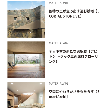
MATERIAL#01
独特の斑が生み出す迷彩模様【E
CORIAL STONE VE】
MATERIAL#02
デッキ材の新たな選択肢【アピ
トン トラック車両床材フローリ
ング】
MATERIAL#03
空間にやわらかさをもたらす【S
martArchi】