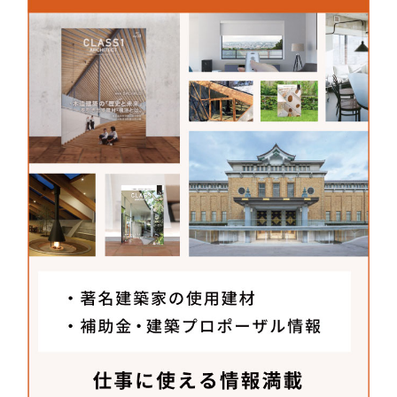
次はどれを使おうかと選ぶのが楽しくなるような建
材です。
ナニックジャパン株式会社
〒151-0061
東京都渋谷区初台2-31-4
TEL：
03-3370-0729
FAX：03-3370-0006
MAIL：
office@nanik.co.jp
URL：
www.nanik.co.jp/