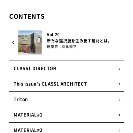
うなイメージを目指しました。反射面部材はアルミ
板を回転させながら成形する「ヘラ絞り」で製造。
CONTENTS
0.1mmの厚さを人の手で調整し、なめらかなグラデ
ーションを見せるために試作を繰り返しました。反
射面の理想のカーブを追求するところが一番苦労し
Vol.20
たポイントです。
新たな選択肢を生み出す建材とは。
建築家 : 松島潤平
製造工程の動画は
こちら
CLASS1 DIRECTOR
SmartArchiの特徴
This issue’s CLASS1 ARCHITECT
Triton
1.
明るいが眩しくない
人が自然に感じる輝度のグラデーションを科学的
MATERIAL#1
に検証し反射面を設計。スポットライトのような
光ではなく、建築と一体となったようなやわらか
MATERIAL#2