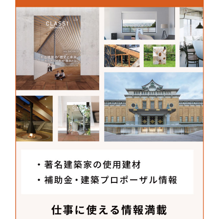
となっており、予約状態の新商品でした。「Trito
n」の完成とほぼ同時期の発売だったため、住宅で
納入したのはおそらく日本全国で最初の事例ではな
いかと勝手に思っています（笑）。ベース照明は一
般的にスポット的に照らすダウンライトか空間全体
に光が広がるシーリングの二択です。しかし、こち
らの照明はダウンライトでもなくシーリングライト
でもない、じわっと広がる淡い光が今までにない照
明だと感じました。シームレスに天井の一部分がつ
ままれて光るような不思議な照明のあり方に、住宅
照明の新たな選択肢になり得ると感じて採用しまし
た。
メーカーさんへ聞いた
建材開発秘話
村越滋幸
さん