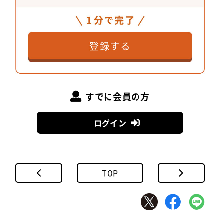
微細な調整を経て生まれた反射面
すでに会員の方
ログイン
TOP
従来のダウンライトは、眩しさを抑えて照明器具の
存在感を無くすことが定番でした。それに対し別の
解を模索するなかで生まれたのが、SmartArchi Sof
t Lightです。天井の穴から自然と光が漏れていくよ