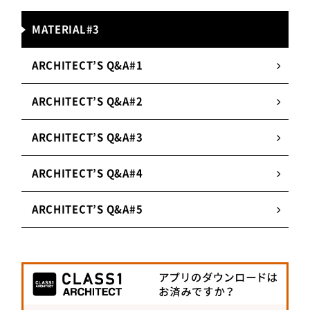
な光を与える。
MATERIAL#3
2.
存在感を抑えた意匠
器具の存在感を抑えて、光の存在だけを感じさせ
ARCHITECT’S Q&A#1
ることができる「照明に見えない照明」がコンセ
プト。施工方法は一般的なダウンライトと変わら
ARCHITECT’S Q&A#2
ない。
ARCHITECT’S Q&A#3
3.
調光・調色タイプも
ARCHITECT’S Q&A#4
明るさや色温度を自由に変えられる調光・調色タ
イプにも対応。夕方から夜間はベースの照度や色
ARCHITECT’S Q&A#5
温度を落とすなど、オフィスやショップなどの空
間演出にも活躍。
パナソニック株式会社