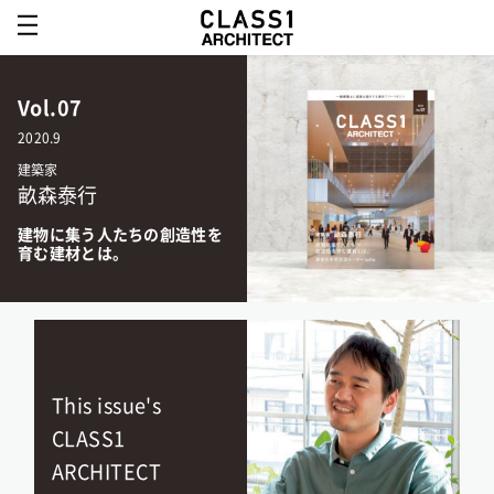
Vol.07
2020.9
建築家
畝森泰行
建物に集う人たちの創造性を
育む建材とは。
This issue's
CLASS1
ARCHITECT