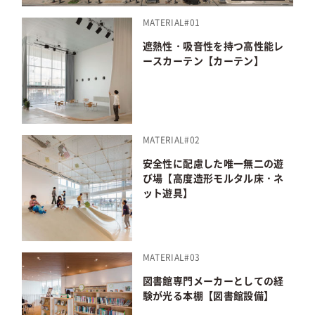
MATERIAL#01
遮熱性・吸音性を持つ高性能レ
ースカーテン【カーテン】
MATERIAL#02
安全性に配慮した唯一無二の遊
び場【高度造形モルタル床・ネ
ット遊具】
MATERIAL#03
図書館専門メーカーとしての経
験が光る本棚【図書館設備】