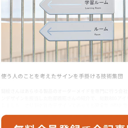
使う人のことを考えたサインを手掛ける技術集団
鎚絵さんはあらゆる製品のオーダーメイドを専門に行う会社で
ンデザインを担当した色部義昭さんの紹介で、総数800ア
しました。オリジナルのデザインであっても安全性や耐久性
こと、建物に使われている建材にマッチするよう、さまざま
寧に仕上げる技術を持たれています。つくっていただいたサ
象的だったのは、矢印型の誘導サイン。薄いメッキ鋼板をプ