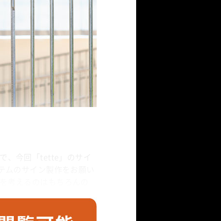
、今回「tette」のサイ
イテムのサイン製作をお願い
を考えるのはもちろんの
な素材を駆使しながら丁
インのなかでも、特に印
レス成型して端部が曲げ