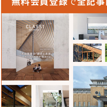
られています。安全性に配慮されたその精度と技術力に驚き
株式会社鎚絵
〒803-0802
福岡県北九州市小倉北区東港1-1-21
TEL：
093-561-2511
FAX：093-561-5099
MAIL：
info@tsuchie.jp
WEB：
https://tsuchie.jp/