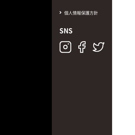
個人情報保護方針
SNS