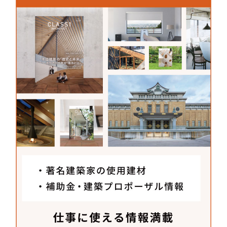
TEL：
03-5740-2790
FAX：03-5740-2791
MAIL：
info.jp@forbo.com
WEB：
www.forbo.com/flooring/ja-jp/