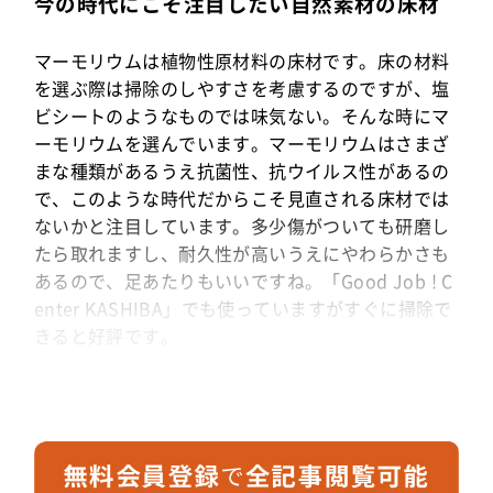
今の時代にこそ注目したい自然素材の床材
マーモリウムは植物性原材料の床材です。床の材料
を選ぶ際は掃除のしやすさを考慮するのですが、塩
ビシートのようなものでは味気ない。そんな時にマ
ーモリウムを選んでいます。マーモリウムはさまざ
まな種類があるうえ抗菌性、抗ウイルス性があるの
で、このような時代だからこそ見直される床材では
ないかと注目しています。多少傷がついても研磨し
たら取れますし、耐久性が高いうえにやわらかさも
あるので、足あたりもいいですね。「Good Job ! C
enter KASHIBA」でも使っていますがすぐに掃除で
きると好評です。
フォルボ・フロアリングB.V.日本支店
〒141-0032
東京都品川区大崎5-10-10 大崎CNビル4階