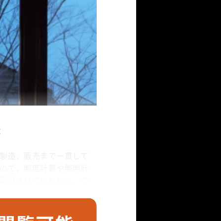
社
製造、販売まで一貫して
ので、照度計算や照明計
電話させていただき、ア
設やホテル、公共建築ま
話になりっぱなしです
も広い魅力的な方。技術