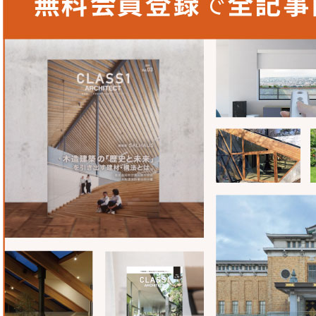
部門のスタッフの方々も親身になって考えてくださるので、
多いのではないでしょうか。
大光電機株式会社
〒541‐0043
大阪府大阪市中央区高麗橋3-2-7 高麗橋ビル6F
TEL：
06-6222-6250
FAX：06-6222-6252
WEB：
www.lighting-daiko.co.jp/