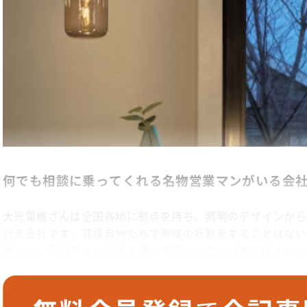
何でも相談に乗ってくれる名物営業マンがいる会
大光電機さんは全国各地に拠点を持ち、照明のデザインから
行う会社です。普段自分たちで照度の計算をすることはない
画など、照明プラン全体を通して困ったことがあればすぐに
ドバイスをもらっています。民間のプロジェクトから商業施
で照明のことなら何でも相談に乗っていただけるので、お世
ね。特に営業の津下（つげ）さんは建築家とのネットワーク