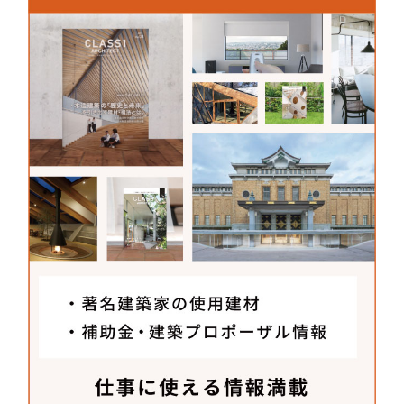
ものとなりました。
有限会社モメンタムファクトリー・Ori
i
〒933-0959
富山県高岡市長江530
TEL：
0766-23-9685
FAX：0766-23-9696
MAIL：
info@mf-orii.co.jp
URL：
www.mf-orii.co.jp/