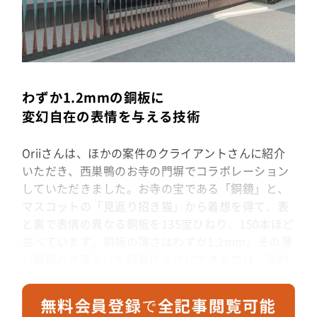
わずか1.2mmの銅板に
変幻自在の表情を与える技術
Oriiさんは、ほかの案件のクライアントさんに紹介
いただき、西巣鴨のお寺の門塀でコラボレーション
していただきました。お寺の宝である「銅鏡」と、
マスコットの「見返り招き猫」から着想を得て、表
と裏で表情の異なる銅板を135度ひねり、150本ほど
並べています。銅板の薄さはわずか1.2mm。その薄
い銅板の片面だけを緑青仕上げにできるのは、素材
の特性を知り尽くしているOriiさんならではの技術
です。まさに偶然の出会いがあったからこそ生まれ
た表現で、場所の特性やお寺のコンセプトに合った