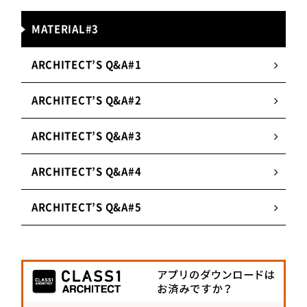
な光を与える。
MATERIAL#3
2.
存在感を抑えた意匠
器具の存在感を抑えて、光の存在だけを感じさせ
ARCHITECT’S Q&A#1
ることができる「照明に見えない照明」がコンセ
プト。施工方法は一般的なダウンライトと変わら
ARCHITECT’S Q&A#2
ない。
ARCHITECT’S Q&A#3
3.
調光・調色タイプも
ARCHITECT’S Q&A#4
明るさや色温度を自由に変えられる調光・調色タ
イプにも対応。夕方から夜間はベースの照度や色
ARCHITECT’S Q&A#5
温度を落とすなど、オフィスやショップなどの空
間演出にも活躍。
パナソニック株式会社