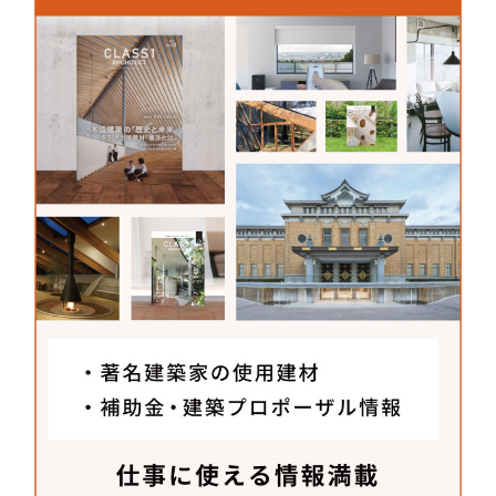
となっており、予約状態の新商品でした。「Trito
n」の完成とほぼ同時期の発売だったため、住宅で
納入したのはおそらく日本全国で最初の事例ではな
いかと勝手に思っています（笑）。ベース照明は一
般的にスポット的に照らすダウンライトか空間全体
に光が広がるシーリングの二択です。しかし、こち
らの照明はダウンライトでもなくシーリングライト
でもない、じわっと広がる淡い光が今までにない照
明だと感じました。シームレスに天井の一部分がつ
ままれて光るような不思議な照明のあり方に、住宅
照明の新たな選択肢になり得ると感じて採用しまし
た。
メーカーさんへ聞いた
建材開発秘話
村越滋幸
さん