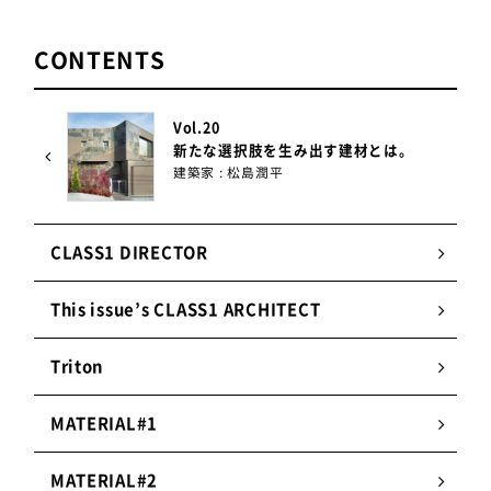
うなイメージを目指しました。反射面部材はアルミ
板を回転させながら成形する「ヘラ絞り」で製造。
CONTENTS
0.1mmの厚さを人の手で調整し、なめらかなグラデ
ーションを見せるために試作を繰り返しました。反
射面の理想のカーブを追求するところが一番苦労し
Vol.20
たポイントです。
新たな選択肢を生み出す建材とは。
建築家 : 松島潤平
製造工程の動画は
こちら
CLASS1 DIRECTOR
SmartArchiの特徴
This issue’s CLASS1 ARCHITECT
Triton
1.
明るいが眩しくない
人が自然に感じる輝度のグラデーションを科学的
MATERIAL#1
に検証し反射面を設計。スポットライトのような
光ではなく、建築と一体となったようなやわらか
MATERIAL#2