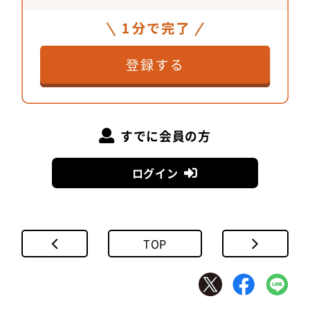
微細な調整を経て生まれた反射面
すでに会員の方
ログイン
TOP
従来のダウンライトは、眩しさを抑えて照明器具の
存在感を無くすことが定番でした。それに対し別の
解を模索するなかで生まれたのが、SmartArchi Sof
t Lightです。天井の穴から自然と光が漏れていくよ