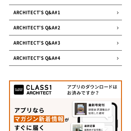
に収縮や歪みが生じやすい反面、焼き物らしい風
ARCHITECT’S Q&A#1
合いが特徴。
ARCHITECT’S Q&A#2
2.
豊富なネットワーク
タイル・レンガ・瓦から食器まで、焼き物を扱う
ARCHITECT’S Q&A#3
協力工場を全国に持つことで、建築家やデザイナ
ーの要望に合う特注タイルの製造工場をプロの目
ARCHITECT’S Q&A#4
線で選定する。
3.
国内外の製品を販売
最新トレンドを捉えた輸入品から、自社オリジナ
ルデザインの国内開発品（約40シリーズ）まで、
150シリーズ以上のアイテムを高回転で建築市場
に提供する。