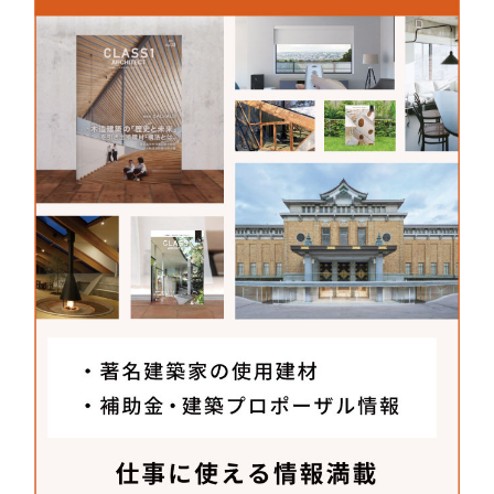
イル貼りにしようと思い、大判のタイルを全面に貼
る方法がないかリサーチを進めていました。そこで
LIXILさんに紹介していただいたのが、ダイナワンさ
んの特注タイル。このタイルは接着剤での固定に加
えて、外壁にビス止めもできるようになっていま
す。接着剤が剥がれた場合でも金物がタイルの落下
を防いでくれるので、二重の意味で安心な製品で
す。実は設計の最後で金額が合わず、泣く泣くファ
サード部分へのタイルの採用を見送ることになった
のですが、色もサンプルもつくっていたのでどこか
で使いたいと思っており、美術館の外構部分で採用
することになりました。
メーカーさんへ聞いた
建材開発秘話