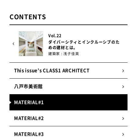
より吸水を抑え、防汚性を高める実用性も備えてい
ます。苦労したのは、約80点にも及ぶベンチコーナ
CONTENTS
ー用の役物製作。一般的に接着加工や焼成後切断が
多用されるコーナー部を、全て人肌に優しい手作り
の一体役物で納めました。手作業の連続で難易度の
Vol.22
高い挑戦ではありましたが、長年にわたって培われ
ダイバーシティとインクルーシブのた
た職人の知恵・工夫とものづくりへのこだわりで完
めの建材とは。
建築家 : 浅子佳英
成できました。
This issue’s CLASS1 ARCHITECT
株式会社ダイナワンのホームページは
こちら
八戸市美術館
株式会社ダイナワンの特徴
MATERIAL#1
MATERIAL#2
1.
焼き物らしい質感
均質な乾式成型品だけでなく、含水率の高い粘土
MATERIAL#3
生地を成形する湿式タイルも得意とする。成形時