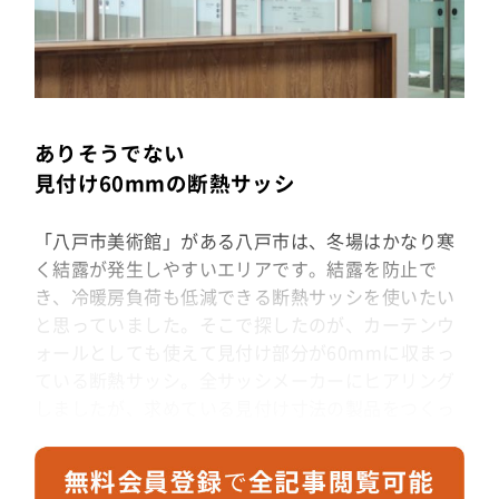
ありそうでない
見付け60mmの断熱サッシ
「八戸市美術館」がある八戸市は、冬場はかなり寒
く結露が発生しやすいエリアです。結露を防止で
き、冷暖房負荷も低減できる断熱サッシを使いたい
と思っていました。そこで探したのが、カーテンウ
ォールとしても使えて見付け部分が60mmに収まっ
ている断熱サッシ。全サッシメーカーにヒアリング
しましたが、求めている見付け寸法の製品をつくっ
ているのが日本で唯一、三協アルミさんだったので
す。「ARM-S」シリーズはアルミサッシの見付けと
見込みの間に樹脂が入っている製品があり、そちら