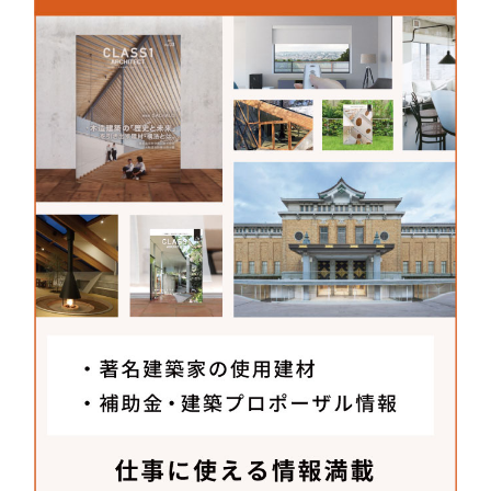
は、断熱性能はもちろんのこと、結露もしていませ
ん。
三協立山株式会社 三協アルミ社
〒164-8503
東京都中野区中央1-38-1 住友中野坂上ビル2
0F（営業開発部）
TEL：
03-5348-0360
FAX：03-5348-0407
MAIL：
alumi.st-grp.co.jp/inquiry/index.ht
ml
URL：
www.arm-s.net/