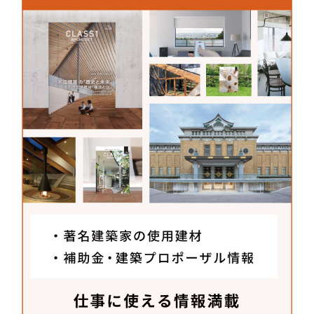
「当時集落があった頃と同じように建てていくこ
とで、その地で暮らしていた先人の知恵が備わった
建ち方になるのではないか」。それが、土地を活か
した建築、つまり「建物としての地産地消」とは何
かを考えていた本瀬氏と齋田氏が辿り着いた答えだ
った。消滅前の集落の宅地図を参考に配棟を決め、
当時使われていた民家の外壁や建具を再利用。「雪
割り」と呼ばれる豪雪地帯特有の屋根も、その役割
を踏襲しつつ現代的な形状にデザインした。これ
は、純粋な集落の復元ではない。地縁がなく富山出
身でもない二人だからこそ持っていた思考と、現代
技術の融合による「翻訳」である。
「当初はお客さんをもてなす空間として万全を期す
る設計を考えていましたが、設備やスペックにすべ
て頼るのではなく、この土地の人の営みも含めて“地
産地消”と捉え直したことがプロジェクトの岐路でし