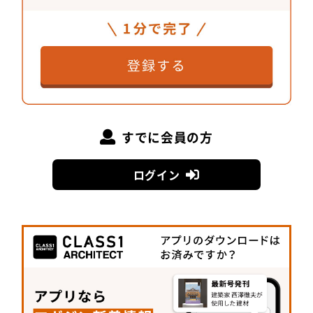
た。また、今回の敷地は集落が消滅してからも最後
の住民がずっと水源の管理をしていたり、近隣集落
の方々が敷地の管理をしていたそうです。設計や施
工以前に、かつての住民の努力があったからこそ今
回の施設の実現につながったのだと思います」と二
人は語る。地産地消の建築は、消滅集落の面影を残
しつつその姿を更新し、無二の景色をつくり出して
いる。
すでに会員の方
ログイン
消滅集落のオーベルジュ
所在地 /
富山県南砺市利賀村
設計 /
本瀬齋田建築設計事務所 サモ
アーキ
施工 /
近藤建設株式会社