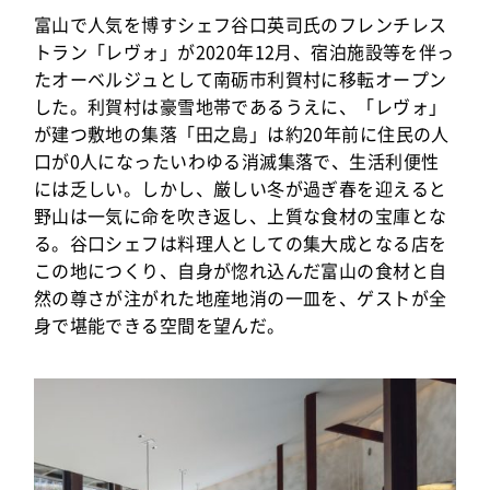
富山で人気を博すシェフ谷口英司氏のフレンチレス
トラン「レヴォ」が2020年12月、宿泊施設等を伴っ
たオーベルジュとして南砺市利賀村に移転オープン
した。利賀村は豪雪地帯であるうえに、「レヴォ」
が建つ敷地の集落「田之島」は約20年前に住民の人
口が0人になったいわゆる消滅集落で、生活利便性
には乏しい。しかし、厳しい冬が過ぎ春を迎えると
野山は一気に命を吹き返し、上質な食材の宝庫とな
る。谷口シェフは料理人としての集大成となる店を
この地につくり、自身が惚れ込んだ富山の食材と自
然の尊さが注がれた地産地消の一皿を、ゲストが全
身で堪能できる空間を望んだ。