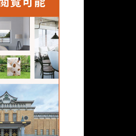
ディストーンのシーグリ
。敷地の近くを流れる利
の石を建築に取り入れら
材にしてくれるメーカー
ンディストーンに辿り着
しての表情をもちながら
ター2F