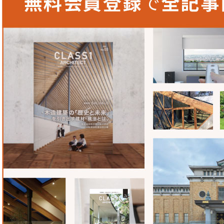
「消滅集落のオーベルジュ」キッチンカウンター幕板にハン
ーンを、受付奥のドアにアルジェントオーロを採用しました
賀川は岩盤地質で、川底は砂岩系の岩肌が見えています。そ
れないかと検討していたのですが、現地の石を切り出して石
はなかなかなく、現地の石に似たものを探していくうちにハ
き、採用に至りました。天然石のシートなので、本物の石と
も重さで滑落する心配がありません。
松下産業株式会社
〒141-0022
東京都品川区東五反田5-25-19 東京デザインセン
TEL：
03-5447-6431
FAX：03-5447-6433
URL：
www.mts-kk.co.jp/