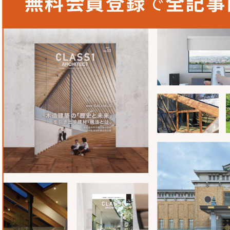
イツ仕様で動くメカニズム関係の部分を国内の仕様に合わせ
が非常に苦労しました。現在は100%受注生産で対応して
使いやすいように製品の標準化を進めています。
建物に合わせた納め方を模索
「市原湖畔美術館」では、折戸を内側へ納めたいという要望
建物の床は水が入らないように勾配がついているため、戸が
してしまう。そのため内側に折れても綺麗に納まるよう、新
対応いたしました。
菊川工業と「超大型折戸」の特徴
1.
ワンストップで解決策をご提案
金属建材の設計から製造・施工までワンストップで対応