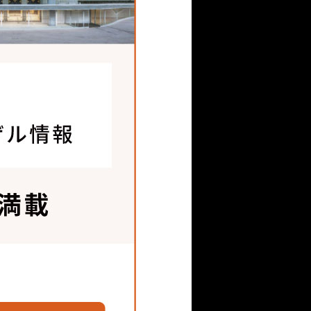
間での開閉が可能。電動・
。