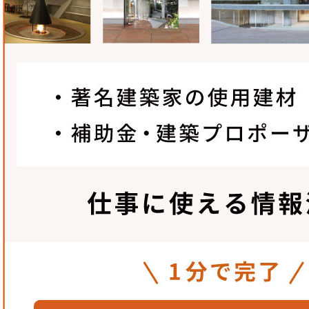
まりまで、お客様のご要望に合わせた提案が強み。
2.
高い意匠性と堅牢・操作性
大きなガラス開口が得られ、意匠性が高い。丈夫で短時
手動の切替も容易で、停電時には簡単に手で開けられる
菊川工業株式会社
〒270-1406
千葉県白井市中98-15
TEL：
047-492-2014
FAX：047-492-6672
MAIL :
g.tech@kikukawa.com
(担当 : 中川)
https://www.citytexture.com/