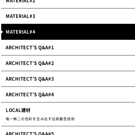
MATERIAL#2
MATERIAL#3
MATERIAL#4
ARCHITECT’S Q&A#1
ARCHITECT’S Q&A#2
ARCHITECT’S Q&A#3
ARCHITECT’S Q&A#4
LOCAL建材
唯一無二の色彩を生み出す伝統着色技術
ARCHITECT’S Q&A#5