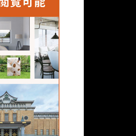
て納入するというところ
いますが、より多くの方々が
がありました。しかし、
内側に折れると床と干渉
たな止水方法を検討し、
可能。素材から仕上げ、納