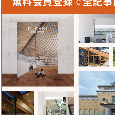
弊社が金属屋根工事を始めた当初は、雨漏れやメンテナンス
とき、銅箔を屋根の下地に貼っている業者の存在を知り、「
する屋根」の発想を得ました。銅板やガルバリウム鋼板など
重ね、雨水や風に強いパーフェクトルーフが誕生しました。
美しさを求め、試作を重ねる
通常、屋根の一番高い「棟」にはカバーをつけることが多い
タジオ付き住宅」では意匠の面から、カバーをつけずに屋根
した。特殊な形状で大変難しい施工でしたが、技術チームが
くり、美しい曲線を出すことができたと思います。
ダイムワカイと「パーフェクトルーフ」の特徴
1.
強度と防水性