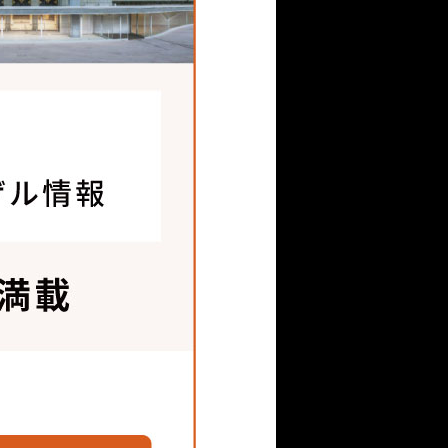
破ったパーフェクトルー
負けない強度を実現。
工指導講習・試験制度を導
している。
)