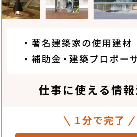
釘やビス等を使わないという金属屋根の固定概念を打ち
フ。防水層に穴を開けないため防水性に優れ、台風にも
2.
職人の担保された技術力
ダイムワカイでは「施工手順マニュアル」に基づき、施
入。施工管理は、試験で認定書を取得した者のみと徹底
株式会社ダイムワカイ
〒101-0047
東京都千代田区内神田2丁目6番4号 柴田ビル6F
TEL：
03-5256-5060
FAX：03-5256-5070
MAIL :
k-kawata@dymwakai.co.jp
(担当 : 河田
http://www.dymwakai.co.jp/index.html