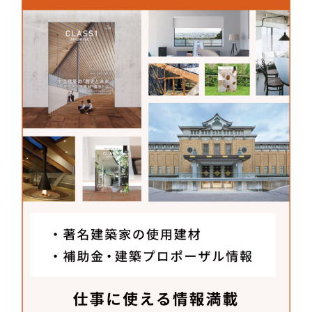
物の東西に分離して配置し、南北に開かれた大空間
をつくる計画とした。建物の奥行きは18m程度と浅
いため、南北に大きく取った窓からワークプレイス
全体に十分な自然光が差し込み、心地よい風が吹き
抜ける。外堀通り側には住宅のように引き戸で出入
りするバルコニーを設け、ふんだんな植物とその拠
り所にもなるステンレスのメッシュを設置した。ビ
ル内では植物や窓辺に掛けられた透過性の高いカー
テンを通じて外の自然とのつながりを色濃く感じる
ことができ、一方でビルを外側から眺めると、内部
で働く人々を包摂し都市の中に屹立する大樹のよう
な様相をもたらしている。
エントランスホールの大きなデジタルスクリーンに
映し出されるのは、このビルで用いられている、高
岡銅器や有田焼などの建材のストーリー映像だ。
「自然からの刺激や、空間を構成するものの背景を
知ることで生まれる愛着といったものが、創造性を