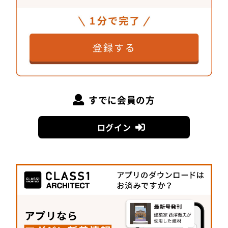
高めることにつながると考えています」と川島氏は
語った。自然の循環の中に融和させることで、働く
人の心身を解き放つオフィスが稼働し始めた。
REVZO虎ノ門
所在地 /
東京都港区
設計 /
川島範久建築設計事務所＋中央
すでに会員の方
日本土地建物株式会社
ログイン
TOP