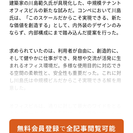
建築家の川島範久氏が具現化した、中規模テナント
オフィスビルの新たな試みだ。コンペにおいて川島
氏は、「このスケールだからこそ実現できる、新た
な価値を創造する」として、内外装のデザインのみ
ならず、内部構成にまで踏み込んだ提案を行った。
求められていたのは、利用者が自由に、創造的に、
そして健やかに仕事ができ、発想や交流が活発に生
まれるオフィス環境だ。多様な使用目的に対応でき
る空間の柔軟性と、安全性も重要だった。これに対
し川島氏は中規模ビルだからこそ実現できる解を用
意した。
オフィスビルは、通りに対して最大のワイドをとる
ようにワークプレイスを設け、その背後にエレベー
ターや階段、機械室などの機能を伴ったコアを設け
るのが一般的だが、「REVZO虎ノ門」ではコアを建