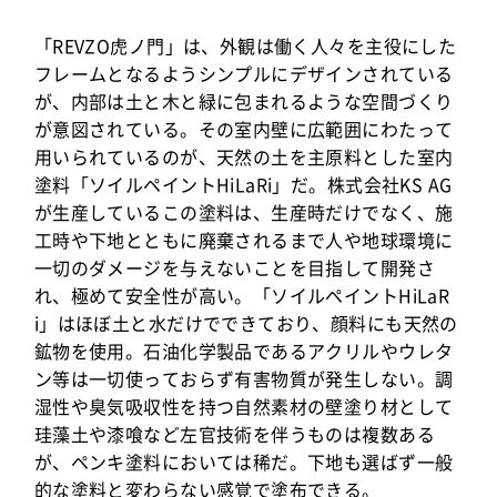
「REVZO虎ノ門」は、外観は働く人々を主役にした
フレームとなるようシンプルにデザインされている
が、内部は土と木と緑に包まれるような空間づくり
が意図されている。その室内壁に広範囲にわたって
用いられているのが、天然の土を主原料とした室内
塗料「ソイルペイントHiLaRi」だ。株式会社KS AG
が生産しているこの塗料は、生産時だけでなく、施
工時や下地とともに廃棄されるまで人や地球環境に
一切のダメージを与えないことを目指して開発さ
れ、極めて安全性が高い。「ソイルペイントHiLaR
i」はほぼ土と水だけでできており、顔料にも天然の
鉱物を使用。石油化学製品であるアクリルやウレタ
ン等は一切使っておらず有害物質が発生しない。調
湿性や臭気吸収性を持つ自然素材の壁塗り材として
珪藻土や漆喰など左官技術を伴うものは複数ある
が、ペンキ塗料においては稀だ。下地も選ばず一般
的な塗料と変わらない感覚で塗布できる。