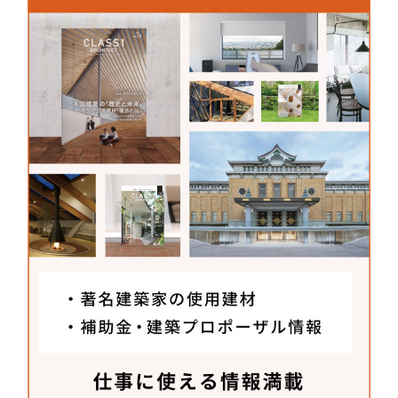
「REVZO虎ノ門」と同時期に取り組んでいた住宅プ
ロジェクトで、健康にも環境にも良い塗料を探した
のがきっかけで知りました。揮発性物質を含まない
土でできている塗料で、塗装の現場でもツンとした
臭いが全くしません。調湿性や消臭効果を持ち、健
康にも寄与するので「REVZO虎ノ門」では多面的に
使っています。例えばエントランスホールでは、石
膏ボードや鉄の防火扉など材質の違う壁面がありま
したが、「ソイルペイントHiLaRi」は下地を問わず
塗布できるため、空間の質感を統一できました。表
面のテクスチャーは左官技術の延長線上にありなが
ら塗膜も薄く簡易で使いやすいため、大型のプロジ
ェクトでも使用できます。
メーカーさんへ聞いた
建材開発秘話