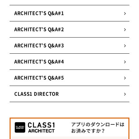
特注色開発も可能。
ARCHITECT’S Q&A#1
2.
ハケとローラーで簡単に塗装可能
ARCHITECT’S Q&A#2
職人が現場で水や藁等を混ぜてつくる左官用の塗
り材とは違い、塗料の状態で購入・保存が可能。
ARCHITECT’S Q&A#3
ペンキと同様にハケとローラーで簡単に施工でき
る。
ARCHITECT’S Q&A#4
3.
調湿とマイナスイオン効果で快適な空間へ
ARCHITECT’S Q&A#5
素材の性質上、通気性・調湿性に優れており結露
や水滴を防止する。マイナスイオンの発生作用や
CLASS1 DIRECTOR
臭気吸収性も備えており、空間の快適性を向上さ
せる。
株式会社KS AG