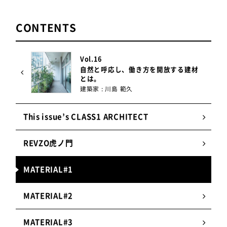
その色をベースに特別色のソイルペイントを製作し
ました。マットタイプのソイルペイントでパターン
CONTENTS
をつくり、土の呼吸を妨げないケイ酸（シリカ）の
トップコートで仕上げて水拭きでも汚れを除去しや
すくしています。自然素材ゆえに耐久性の面では石
Vol.16
油由来の塗料に劣りますが、川島さんをはじめ、建
自然と呼応し、働き方を開放する建材
材の行く末までしっかりと見つめ、地球の持続可能
とは。
建築家 : 川島 範久
性に寄与することに価値を感じる先進的な建築家の
方に選ばれています。
This issue’s CLASS1 ARCHITECT
REVZO虎ノ門
ソイルペイントHiLaRiの特徴
MATERIAL#1
1.
天然の土が生む豊かな色彩と質感
粘土、陶土、石灰、大理石を独自の比率でブレン
MATERIAL#2
ドしており、風合いと隠蔽力に優れ濃色の上にも
塗れる。色展開も180色と豊富で使用面積により
MATERIAL#3