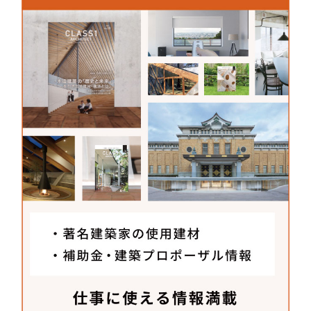
が、今回のやわらかい波型のデザインには植毛塗装
が適していると考え採用しました。SanSeiさんは自
動車関連部品やマネキン・フィギュアなどの植毛塗
装などを手掛ける会社なので、今回のような使い方
は珍しかったのではないかと思います。色を決める
時にはうちのスタッフが工場まで伺い「この色のパ
イルをあと何グラム混ぜて」といったレシピ作りの
ような実験を繰り返しながら、朝から晩まで付きっ
きりで対応いただきました。細かいオーダーにもと
にかく親身に応えていただいたおかげで、単色では
出せない、何とも言えないやさしい雰囲気を出すこ
とができたと思います。今後も什器のパーツとして
取り入れていきたいですね。
メーカーさんへ聞いた
建材開発秘話