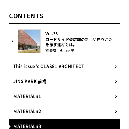
イルという短繊維を調合した色と、接着用のカラー
塗料を合わせて色をつくるのですが、濃淡や色味を
CONTENTS
パイルと接着用塗料のどちらを軸にして変えるか、
とにかく色々試しました。一色つくるために20パタ
ーン以上は試したと思います。特に淡い色は塗料の
Vol.23
0.01gの誤差でも色味が変わってしまうため、慎重
ロードサイド型店舗の新しい在りかた
に配合データを作成しました。永山さんの事務所ス
を示す建材とは。
建築家 : 永山祐子
タッフの方にも自社工場へ来社いただき、夜遅くま
で調色したことがとても印象深いです。
This issue’s CLASS1 ARCHITECT
「植毛塗装」紹介ページは
こちら
JINS PARK 前橋
MATERIAL#1
植毛塗装システムの特徴
MATERIAL#2
1.
素材・形状の自由度
MATERIAL#3
適応素材はプラスチックを始め、金属や木材から