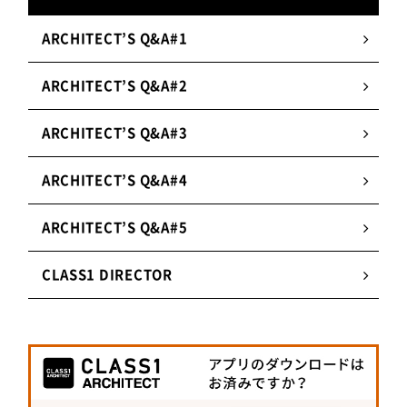
ゴム・ビニールレザー・クッションのような柔ら
ARCHITECT’S Q&A#1
かい素材まで幅広い。塗装のため、凹凸部分や複
雑な形状にも追従する。
ARCHITECT’S Q&A#2
2.
高い耐候性
ARCHITECT’S Q&A#3
不織布のように柔らかく、高級感のある仕上がり
になる。ソフトな質感でありつつも、自動車の内
ARCHITECT’S Q&A#4
装や部品加工にも使われるほど耐候性・耐摩耗性
に優れる。
ARCHITECT’S Q&A#5
3.
調色にも柔軟に対応
CLASS1 DIRECTOR
試作や小ロット生産など、個別の依頼・相談に応
じた柔軟な対応を特徴とする。8色の規格色のほ
か、オーダーメイドでオリジナルカラーを作成す
ることも可能。