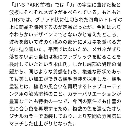
「JINS PARK 前橋」では「J」の字型に曲げた板と
波板にそれぞれメガネが並べられている。もともと
JINSでは、グリッド状に仕切られた四角いトレイの
上に商品を陳列するのが定番だったが、今回はより
やわらかいデザインにできないかと考えたところ、
波板を敷いて波のくぼみの部分にメガネを並べる方
法に辿り着いた。平面ではないため、メガネがずり
落ちないよう当初は板にファブリックを貼ることを
検討していたという永山氏。しかし端部の処理の問
題から、同じような質感を持ち、複雑な形状であっ
ても美しい加工ができる植毛塗装を採用した。植毛
塗装とは、植毛の風合いを再現するトップコーティ
ング用の触感塗料のこと。カラーバリエーションが
豊富なことも特徴の一つで、今回の案件でも什器の
色に合う色を再現するため、複数の色を混ぜたオリ
ジナルカラーで塗装しており、より空間の雰囲気に
マッチした仕上がりとなった。