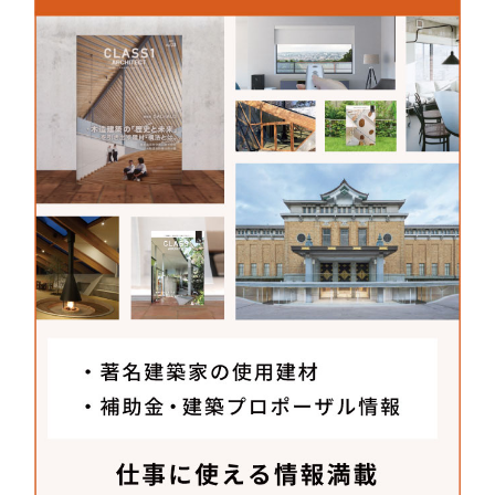
かと考えていて、今後は製品化も予定しています。
株式会社ユニオン
〒550-0015
大阪府大阪市西区南堀江2-13-22
TEL：
06-6532-3188
FAX：06-6533-3747
MAIL：
info@artunion.co.jp
URL：
www.artunion.co.jp/