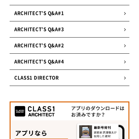
ワイヤロープまで扱うケーブルの総合企業。その
ARCHITECT’S Q&A#1
用途はクレーンやロープウェー、エレベーターな
ど多岐に渡る。
ARCHITECT’S Q&A#3
2.
パイオニア精神
ARCHITECT’S Q&A#2
ロックドコイルロープの開発（1939年）から世界
最高速エレベータ用ロープの開発（2004年）ま
ARCHITECT’S Q&A#4
で、前例のないワイヤロープの開発に挑戦し、革
新的な製品を世に送り出す。
CLASS1 DIRECTOR
3.
シェア日本一
ワイヤロープはエレベーター、建設機械、水産
業、鉄鋼業を中心に約40％を占め、スチールタイ
ヤコードでは独立系メーカーの中でトップシェア
を誇る。