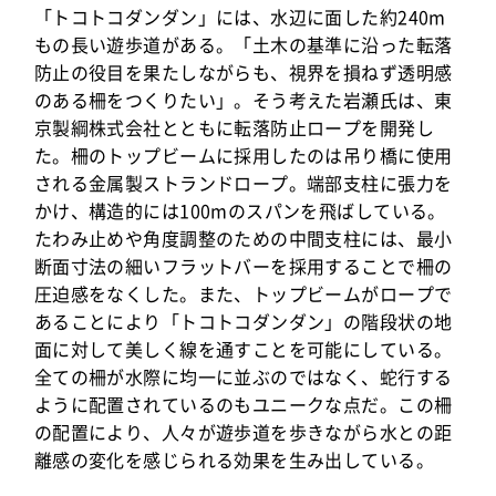
「トコトコダンダン」には、水辺に面した約240m
もの長い遊歩道がある。「土木の基準に沿った転落
防止の役目を果たしながらも、視界を損ねず透明感
のある柵をつくりたい」。そう考えた岩瀬氏は、東
京製綱株式会社とともに転落防止ロープを開発し
た。柵のトップビームに採用したのは吊り橋に使用
される金属製ストランドロープ。端部支柱に張力を
かけ、構造的には100mのスパンを飛ばしている。
たわみ止めや角度調整のための中間支柱には、最小
断面寸法の細いフラットバーを採用することで柵の
圧迫感をなくした。また、トップビームがロープで
あることにより「トコトコダンダン」の階段状の地
面に対して美しく線を通すことを可能にしている。
全ての柵が水際に均一に並ぶのではなく、蛇行する
ように配置されているのもユニークな点だ。この柵
の配置により、人々が遊歩道を歩きながら水との距
離感の変化を感じられる効果を生み出している。