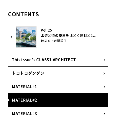
ンレス、最上段が変性飽和ポリエステル樹脂塗装を
施したロープです。変性飽和ポリエステル樹脂塗装
CONTENTS
は非常に耐久性に優れており、通常は塗装が困難と
言われるワイヤロープにコーティングができるのは
当社のみ。現在「タフコーティッド」という名前で
Vol.25
製品展開を行っています。強度とデザイン性を両立
水辺と街の境界をほどく建材とは。
する設計に大変苦労しましたが、岩瀬さんがこだわ
建築家 : 岩瀬諒子
りを持って案件に向かっている姿を見て、何とかお
応えしたい一心で仕上げることができました。
This issue’s CLASS1 ARCHITECT
東京製綱株式会社のホームページは
こちら
トコトコダンダン
MATERIAL#1
東京製綱株式会社の特徴
MATERIAL#2
1.
ケーブルの総合企業
MATERIAL#3
髪の毛より細い極細ワイヤから直径100mm超の