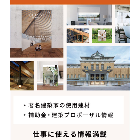
の物理的な距離というより柵の仕様や配置が水辺と
の距離感を決めていると言っても過言ではありませ
ん。今回採用した東京製綱さんのロープは鋼製であ
りながら、麻ロープのようなやわらかな見た目。握
って水を覗き込みたくなるような、身体感覚に訴え
かけてくるところが気に入りました。「トコトコダ
ンダン」では暗めのグレーに塗装し存在感を消すよ
うな使い方をしましたが、以前別のプロジェクトで
採用した際はロープに天板を載せて脚のないテーブ
ルを製作しました。私たちの事務所では土木的手法
で建築や家具をつくったり、建築的な考え方で土木
をつくったりと分野を横断し、そのフィードバック
を楽しみながら設計をしています。
メーカーさんへ聞いた
建材開発秘話