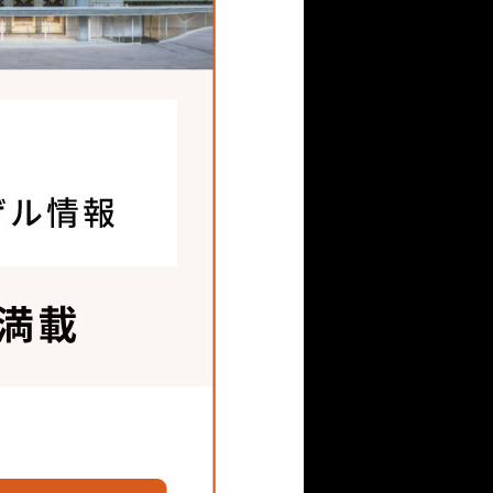
ことで、再メッキや再塗装
m
(担当 : 齋藤)