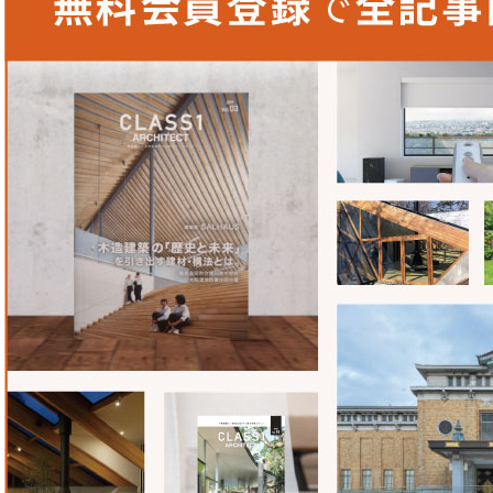
ーダイマは、弊社が約20年前に開発したメッキ鋼板。世に
間がかかりましたが、現在は弊社の主力販売商品の一つとな
施工条件に最適な製品として提案
畝森さんからは鋼板を「tette」の外壁に使用すると伺っ
性・耐食性能に優れ、施工費や維持費などのコスト削減にも
介させていただきました。スーパーダイマが実際に採用され
た際は非常に嬉しかったですね。
日本製鉄株式会社の特徴
1.
特殊なメッキ層による防錆性
高い防錆性を有する特殊なメッキ層が鋼板表面に施され
鋼板の3～5倍の耐食性能を発揮する。