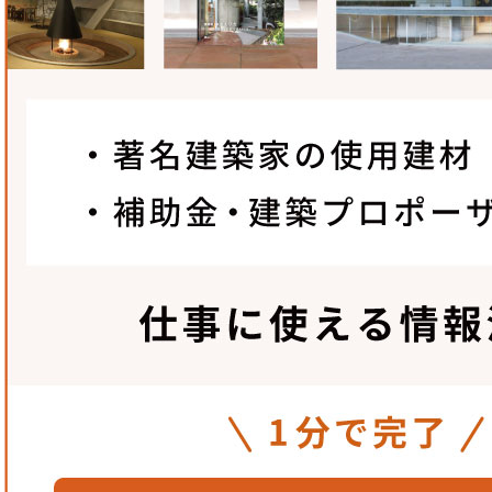
2.
コスト削減・納期短縮
平面部だけでなく、切断端面部まで防食加工が行き届く
が不要に。コスト削減・納期短縮につながる。
日本製鉄株式会社
〒100-8071
東京都千代田区丸の内2-6-1
TEL：
03-6867-5355
FAX：03-6867-4921
MAIL：
saito.3m8.yusuke@jp.nipponsteel.co
https://www.nipponsteel.com/