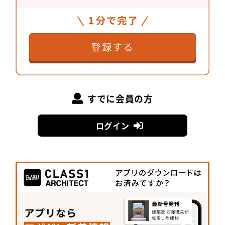
Vol.05
「住む」と「働く」を混ぜた空間をつく
りだす建材とは。
建築家 : 仲俊治+宇野悠里／仲建築設計スタ
ジオ
This issue’s CLASS1 ARCHITECT
すでに会員の方
五本木の集合住宅
ログイン
MATERIAL#1
写真家のスタジオ付き住宅
MATERIAL#3
MATERIAL#4