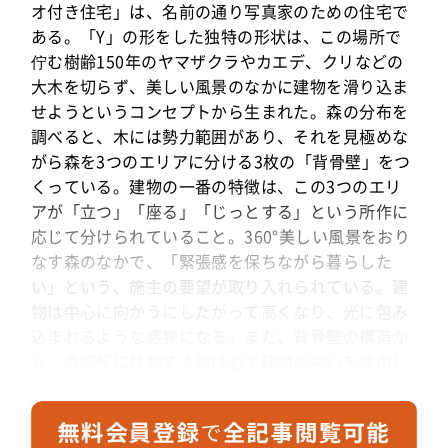
オ付き住宅」は、名前の通り写真家のための住宅で
ある。「Y」の形をした独特の形状は、この場所で
佇む樹齢150年のヤマザクラやカエデ、クリなどの
大木を切らず、美しい風景のなかに建物を滑り込ま
せようというコンセプトから生まれた。森の分布を
調べると、木には勢力範囲があり、それを見極めな
がら森を3つのエリアに分ける3枚の「背骨壁」をつ
くっている。建物の一番の特徴は、この3つのエリ
アが「立つ」「座る」「じっとする」という所作に
応じて分けられていること。360°美しい風景をおり
なす森のなかで、「緊張感を保ちながら暮らした
い」という、施主の要望が取り入れられている。建
物は中心に向かうにしたがって高くなり、光に包み
込まれるような感覚になる。また、背骨壁の構造か
ら、各部屋に移動する際は必ず建物の中心を経由し
なければならないようになっており、移動動線も森
の変化を楽しむ一役を担っている。