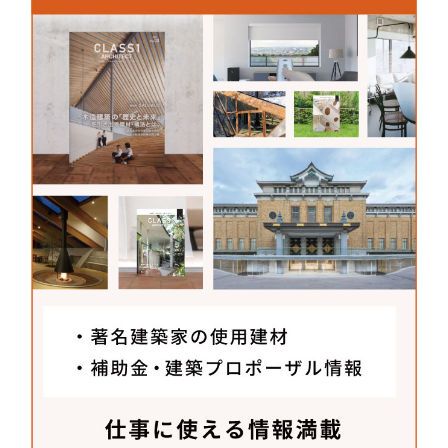
写真家のスタジオ付き住宅
所在地 /
群馬県甘楽郡
設計 /
仲 俊治 + 宇野 悠里 (仲建築設計
スタジオ)
撮影 /
鳥村 鋼一(上1枚目)・仲建築設
計スタジオ(上2枚目)
TOP
CONTENTS