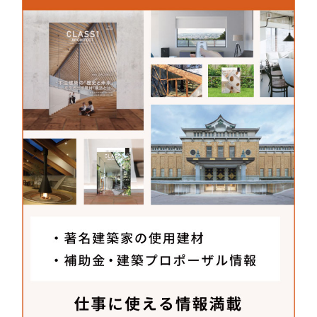
株式会社クレアタイル
〒151-0071
東京都渋谷区本町2-33-20-103
TEL：
03-6276-6755
FAX：03-6735-4388
MAIL :
nishi@claya.co.jp
(担当 : 西)
WEB :
http://www.claya.co.jp/