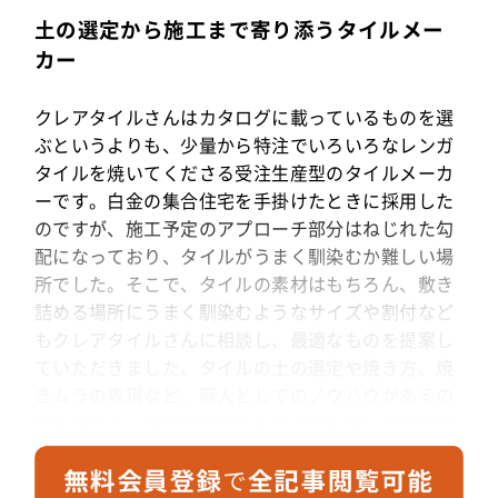
土の選定から施工まで寄り添うタイルメー
カー
クレアタイルさんはカタログに載っているものを選
ぶというよりも、少量から特注でいろいろなレンガ
タイルを焼いてくださる受注生産型のタイルメーカ
ーです。白金の集合住宅を手掛けたときに採用した
のですが、施工予定のアプローチ部分はねじれた勾
配になっており、タイルがうまく馴染むか難しい場
所でした。そこで、タイルの素材はもちろん、敷き
詰める場所にうまく馴染むようなサイズや割付など
もクレアタイルさんに相談し、最適なものを提案し
ていただきました。タイルの土の選定や焼き方、焼
きムラの表現など、職人としてのノウハウがあるの
はもちろん、色のサンプルもいくつも出していただ
くなど、対応もとても良く、安心してお任せするこ
とができたのが印象的です。