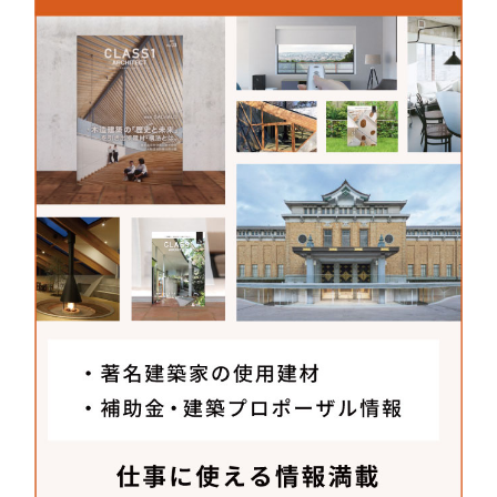
エムズ
〒153-0064
東京都目黒区下目黒6-19-10-301
TEL：
03-3760-8249
FAX：03-3760-8249
MAIL：
machida_shinichi@icloud.com
(担
当 : 町田)