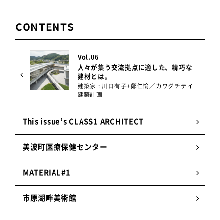
CONTENTS
Vol.06
人々が集う交流拠点に適した、精巧な
建材とは。
建築家 : 川口有子+鄭仁愉／カワグチテイ
建築計画
This issue’s CLASS1 ARCHITECT
美波町医療保健センター
MATERIAL#1
市原湖畔美術館