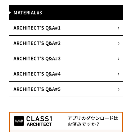
てきましたが、和紙事業だけはずっと続けていま
MATERIAL#3
す。和紙こそが小津商店のルーツであり、看板だか
らです。和紙は同じ製法でもつくり手によって違っ
ARCHITECT’S Q&A#1
た仕上がりになるほど、本当に繊細で味わいのある
もの。私はそこに和紙ならではの魅力を感じていま
ARCHITECT’S Q&A#2
す。今後もこの和紙文化を守り、後世に伝える役割
を担っていきたいです。
ARCHITECT’S Q&A#3
ARCHITECT’S Q&A#4
株式会社小津商店の特徴
ARCHITECT’S Q&A#5
1.
和紙・関連製品の豊富な品揃え
店舗では、600～700種類の和紙を販売。墨や硯
などの和紙関連商品も合わせると3,000種類以上
の商品を取り扱っている。