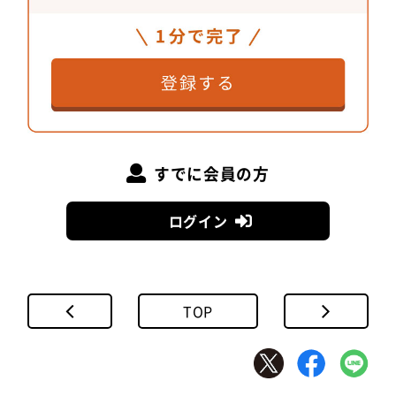
木の皮をあえて散りばめた手漉き和紙
すでに会員の方
ログイン
能作氏が「西大井のあな」で使用した和紙
TOP
能作さんが使われたのは、「五箇山 悠久紙 ちり入紙
厚口」です。富山県の五箇山でつくられた和紙で、
細かく砕いた楮（こうぞ）の皮がアクセントになっ
ています。今回断熱材に貼って使用されたことは予