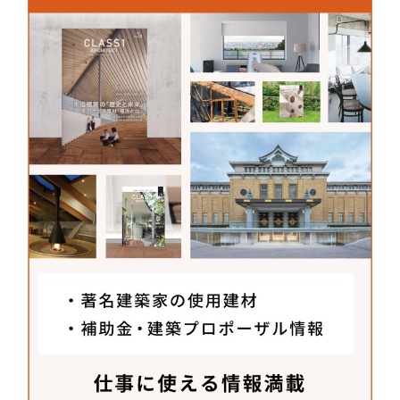
当社は367年前の江戸時代に手漉き和紙の問屋とし
て創業し、39年前から小売店を併設する会社になり
ました。現在は、全国から有名どころの手漉き和紙
を仕入れて販売しています。当社の強みは豊富な品
揃えで、扱っている和紙は600～700種類。建築家の
方々だけでなく、和紙を日常的に使われる日本画家
や書道家など、幅広いお客様に当社の和紙をお求め
いただいています。