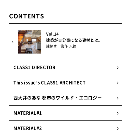
想外で、建材としての和紙の可能性を教えていただ
き感動しています。やはり、洋紙にはない厚みのム
CONTENTS
ラや手触り、光が当たった時の表情などが気に入ら
れ、採用いただいたのではないでしょうか。
Vol.14
建築が自分事になる建材とは。
あらゆる時勢でも守り続けた和紙事業
建築家 : 能作 文徳
CLASS1 DIRECTOR
This issue’s CLASS1 ARCHITECT
西大井のあな 都市のワイルド・エコロジー
MATERIAL#1
MATERIAL#2
当社は創業当初から時流に合わせて多角経営を進め